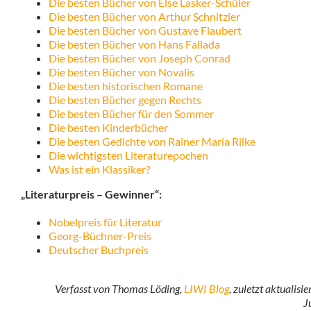
Die besten Bücher von Else Lasker-Schüler
Die besten Bücher von Arthur Schnitzler
Die besten Bücher von Gustave Flaubert
Die besten Bücher von Hans Fallada
Die besten Bücher von Joseph Conrad
Die besten Bücher von Novalis
Die besten historischen Romane
Die besten Bücher gegen Rechts
Die besten Bücher für den Sommer
Die besten Kinderbücher
Die besten Gedichte von Rainer Maria Rilke
Die wichtigsten Literaturepochen
Was ist ein Klassiker?
„Literaturpreis – Gewinner“:
Nobelpreis für Literatur
Georg-Büchner-Preis
Deutscher Buchpreis
Verfasst von Thomas Löding,
LIWI Blog
, zuletzt aktualisi
J