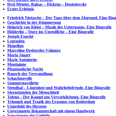
Drei Meister. Balzac – Dickens – Dostojewski
Erstes Erlebnis
Friedrich Nietzsche – Der Tanz über dem Abgrund. Eine Biog
Geschichte in der Dämmerung
Heinrich von Kleist – Musik des Untergangs. Eine Biografie
Hölderlin – Sturz ins Unendliche – Eine Biografie
Joseph Fouché
Legenden
Magellan
Marceline Desbordes-Valmore
Maria Stuart
Marie Antoinette
Montaigne
Phantastische Nacht
Rausch der Verwandlung
Schachnovelle
Sommernovellette
Stendhal – Lügenlust und Wahrheitsfreude. Eine Biografie
Sternstunden der Menschheit
Tolstoi – Der Kampf um Verwirklichung. Eine Biografie
Triumph und Tragik des Erasmus von Rotterdam
Ungeduld des Herzens
Unvermutete Bekanntschaft mit einem Handwerk
Verwirrung der Gefühle