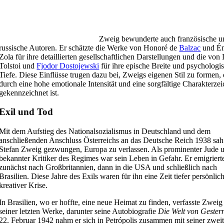
Zweig bewunderte auch französische u
russische Autoren. Er schätzte die Werke von Honoré de
Balzac
und Ém
Zola für ihre detaillierten gesellschaftlichen Darstellungen und die von
Tolstoi und
Fjodor Dostojewski
für ihre epische Breite und psychologi
Tiefe. Diese Einflüsse trugen dazu bei, Zweigs eigenen Stil zu formen, 
durch eine hohe emotionale Intensität und eine sorgfältige Charakterze
gekennzeichnet ist.
Exil und Tod
Mit dem Aufstieg des Nationalsozialismus in Deutschland und dem
anschließenden Anschluss Österreichs an das Deutsche Reich 1938 sah
Stefan Zweig gezwungen, Europa zu verlassen. Als prominenter Jude 
bekannter Kritiker des Regimes war sein Leben in Gefahr. Er emigriert
zunächst nach Großbritannien, dann in die USA und schließlich nach
Brasilien. Diese Jahre des Exils waren für ihn eine Zeit tiefer persönlic
kreativer Krise.
In Brasilien, wo er hoffte, eine neue Heimat zu finden, verfasste Zweig
seiner letzten Werke, darunter seine Autobiografie
Die Welt von Gester
22. Februar 1942 nahm er sich in Petrópolis zusammen mit seiner zwei