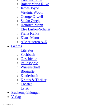
Rainer Maria Rilke
James Joyce
Virginia Woolf
George Orwell
Stefan Zweig
Heinrich Mann
Else Lasker-Schüler
Franz Kafka
Klaus Mann
Alle Autoren A-Z
Genres
Literatur
Sachbuch
Geschichte
Philosophie
Wissenschaft
Biografie
Kinderbuch
Krimis & Thriller
Theater
Lyrik
Buchempfehlungen
Verlag
Suche