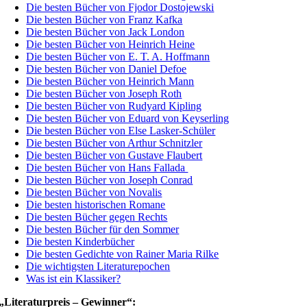
Die besten Bücher von Fjodor Dostojewski
Die besten Bücher von Franz Kafka
Die besten Bücher von Jack London
Die besten Bücher von Heinrich Heine
Die besten Bücher von E. T. A. Hoffmann
Die besten Bücher von Daniel Defoe
Die besten Bücher von Heinrich Mann
Die besten Bücher von Joseph Roth
Die besten Bücher von Rudyard Kipling
Die besten Bücher von Eduard von Keyserling
Die besten Bücher von Else Lasker-Schüler
Die besten Bücher von Arthur Schnitzler
Die besten Bücher von Gustave Flaubert
Die besten Bücher von Hans Fallada
Die besten Bücher von Joseph Conrad
Die besten Bücher von Novalis
Die besten historischen Romane
Die besten Bücher gegen Rechts
Die besten Bücher für den Sommer
Die besten Kinderbücher
Die besten Gedichte von Rainer Maria Rilke
Die wichtigsten Literaturepochen
Was ist ein Klassiker?
„Literaturpreis – Gewinner“: