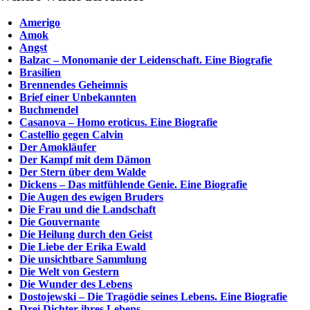
Amerigo
Amok
Angst
Balzac – Monomanie der Leidenschaft. Eine Biografie
Brasilien
Brennendes Geheimnis
Brief einer Unbekannten
Buchmendel
Casanova – Homo eroticus. Eine Biografie
Castellio gegen Calvin
Der Amokläufer
Der Kampf mit dem Dämon
Der Stern über dem Walde
Dickens – Das mitfühlende Genie. Eine Biografie
Die Augen des ewigen Bruders
Die Frau und die Landschaft
Die Gouvernante
Die Heilung durch den Geist
Die Liebe der Erika Ewald
Die unsichtbare Sammlung
Die Welt von Gestern
Die Wunder des Lebens
Dostojewski – Die Tragödie seines Lebens. Eine Biografie
Drei Dichter ihres Lebens