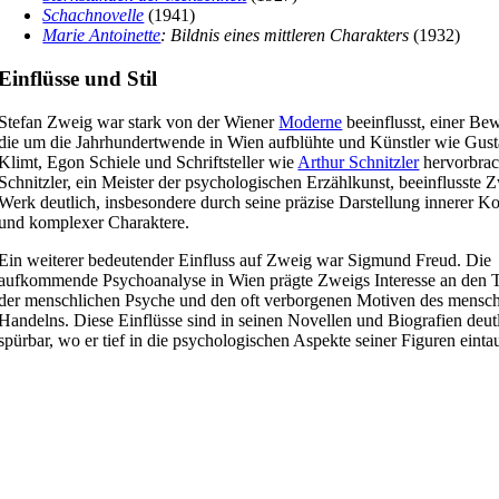
Schachnovelle
(1941)
Marie Antoinette
: Bildnis eines mittleren Charakters
(1932)
Einflüsse und Stil
Stefan Zweig war stark von der Wiener
Moderne
beeinflusst, einer Be
die um die Jahrhundertwende in Wien aufblühte und Künstler wie Gus
Klimt, Egon Schiele und Schriftsteller wie
Arthur Schnitzler
hervorbrac
Schnitzler, ein Meister der psychologischen Erzählkunst, beeinflusste 
Werk deutlich, insbesondere durch seine präzise Darstellung innerer Ko
und komplexer Charaktere.
Ein weiterer bedeutender Einfluss auf Zweig war Sigmund Freud. Die
aufkommende Psychoanalyse in Wien prägte Zweigs Interesse an den T
der menschlichen Psyche und den oft verborgenen Motiven des mensch
Handelns. Diese Einflüsse sind in seinen Novellen und Biografien deut
spürbar, wo er tief in die psychologischen Aspekte seiner Figuren einta