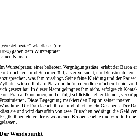
„Wursteltheater“ wie dieses (um
1890) gaben dem Wurstelprater
seinen Namen.
Im Wurstelprater, einer beliebten Vergnügungsstätte, erlebt der Baron e
ein Unbehagen und Schamgefühl, als er versucht, ein Dienstmädchen
anzusprechen, was ihm misslingt. Seine feine Kleidung und der Pariser
Zylinder wirken fehl am Platz und befremden die einfachen Leute, zu 
sich gesetzt hat. In dieser Nacht gelingt es ihm nicht, erfolgreich Konta
einer Frau aufzunehmen, und er folgt schließlich einer kleinen, verkrüp
Prostituierten. Diese Begegnung markiert den Beginn seiner inneren
Wandlung. Die Frau lächelt ihn an und bittet um ein Geschenk. Der Ba
küsst sie und wird daraufhin von zwei Burschen bedrängt, die Geld ver
Er gibt ihnen einige der gewonnenen Kronenscheine und wird in Ruhe
gelassen.
Der Wendepunkt