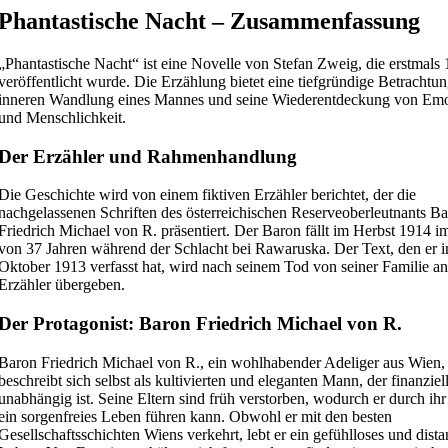
Phantastische Nacht – Zusammenfassung
„Phantastische Nacht“ ist eine Novelle von Stefan Zweig, die erstmals
veröffentlicht wurde. Die Erzählung bietet eine tiefgründige Betrachtun
inneren Wandlung eines Mannes und seine Wiederentdeckung von Em
und Menschlichkeit.
Der Erzähler und Rahmenhandlung
Die Geschichte wird von einem fiktiven Erzähler berichtet, der die
nachgelassenen Schriften des österreichischen Reserveoberleutnants B
Friedrich Michael von R. präsentiert. Der Baron fällt im Herbst 1914 i
von 37 Jahren während der Schlacht bei Rawaruska. Der Text, den er 
Oktober 1913 verfasst hat, wird nach seinem Tod von seiner Familie a
Erzähler übergeben.
Der Protagonist: Baron Friedrich Michael von R.
Baron Friedrich Michael von R., ein wohlhabender Adeliger aus Wien,
beschreibt sich selbst als kultivierten und eleganten Mann, der finanziel
unabhängig ist. Seine Eltern sind früh verstorben, wodurch er durch ih
ein sorgenfreies Leben führen kann. Obwohl er mit den besten
Gesellschaftsschichten Wiens verkehrt, lebt er ein gefühlloses und dista