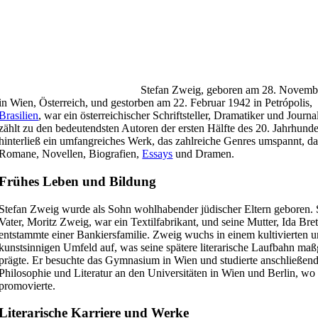
Stefan Zweig, geboren am 28. Novemb
in Wien, Österreich, und gestorben am 22. Februar 1942 in Petrópolis,
Brasilien
, war ein österreichischer Schriftsteller, Dramatiker und Journal
zählt zu den bedeutendsten Autoren der ersten Hälfte des 20. Jahrhunde
hinterließ ein umfangreiches Werk, das zahlreiche Genres umspannt, da
Romane, Novellen, Biografien,
Essays
und Dramen.
Frühes Leben und Bildung
Stefan Zweig wurde als Sohn wohlhabender jüdischer Eltern geboren. 
Vater, Moritz Zweig, war ein Textilfabrikant, und seine Mutter, Ida Bret
entstammte einer Bankiersfamilie. Zweig wuchs in einem kultivierten 
kunstsinnigen Umfeld auf, was seine spätere literarische Laufbahn maß
prägte. Er besuchte das Gymnasium in Wien und studierte anschließen
Philosophie und Literatur an den Universitäten in Wien und Berlin, wo
promovierte.
Literarische Karriere und Werke