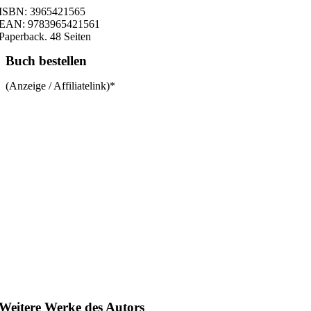
ISBN: 3965421565
EAN: 9783965421561
Paperback. 48 Seiten
Buch bestellen
(Anzeige / Affiliatelink)*
Weitere Werke des Autors