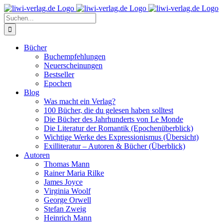
Skip
to
Suche
content
nach:
Bücher
Buchempfehlungen
Neuerscheinungen
Bestseller
Epochen
Blog
Was macht ein Verlag?
100 Bücher, die du gelesen haben solltest
Die Bücher des Jahrhunderts von Le Monde
Die Literatur der Romantik (Epochenüberblick)
Wichtige Werke des Expressionismus (Übersicht)
Exilliteratur – Autoren & Bücher (Überblick)
Autoren
Thomas Mann
Rainer Maria Rilke
James Joyce
Virginia Woolf
George Orwell
Stefan Zweig
Heinrich Mann