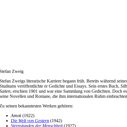
Stefan Zweig
Stefan Zweigs literarische Karriere begann früh. Bereits während seine
Studiums veröffentlichte er Gedichte und Essays. Sein erstes Buch,
Sil
Saiten
, erschien 1901 und war eine Sammlung von Gedichten. Doch e
seine Novellen und Romane, die ihm internationalen Ruhm einbrachten
Zu seinen bekanntesten Werken gehören:
Amok
(1922)
Die Welt von Gestern
(1942)
Sternstunden der Menschheit
(1927)