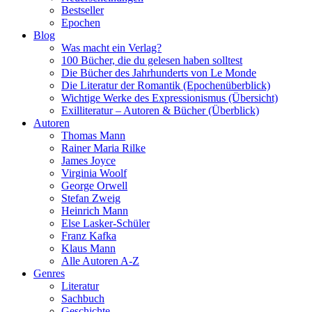
Bestseller
Epochen
Blog
Was macht ein Verlag?
100 Bücher, die du gelesen haben solltest
Die Bücher des Jahrhunderts von Le Monde
Die Literatur der Romantik (Epochenüberblick)
Wichtige Werke des Expressionismus (Übersicht)
Exilliteratur – Autoren & Bücher (Überblick)
Autoren
Thomas Mann
Rainer Maria Rilke
James Joyce
Virginia Woolf
George Orwell
Stefan Zweig
Heinrich Mann
Else Lasker-Schüler
Franz Kafka
Klaus Mann
Alle Autoren A-Z
Genres
Literatur
Sachbuch
Geschichte