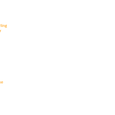
ling
r
ke