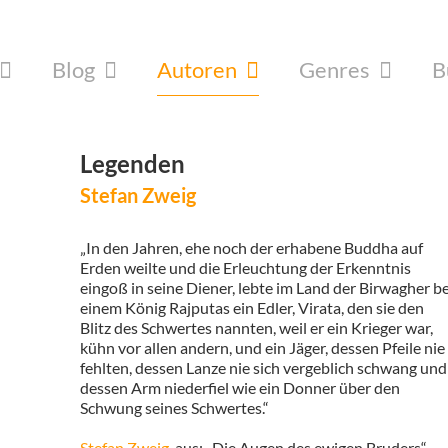
Blog
Autoren
Genres
B
Legenden
Stefan Zweig
„In den Jahren, ehe noch der erhabene Buddha auf
Erden weilte und die Erleuchtung der Erkenntnis
eingoß in seine Diener, lebte im Land der Birwagher be
einem König Rajputas ein Edler, Virata, den sie den
Blitz des Schwertes nannten, weil er ein Krieger war,
kühn vor allen andern, und ein Jäger, dessen Pfeile nie
fehlten, dessen Lanze nie sich vergeblich schwang und
dessen Arm niederfiel wie ein Donner über den
Schwung seines Schwertes.“
Stefan Zweig
, aus: „Die Augen des ewigen Bruders“