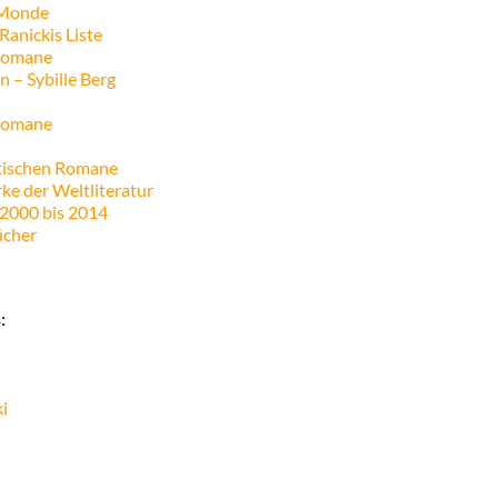
 Monde
Ranickis Liste
 Romane
 – Sybille Berg
 Romane
tischen Romane
ke der Weltliteratur
2000 bis 2014
ücher
:
i