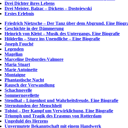
Drei Dichter ihres Lebens
Drei Meister. Balzac – Dickens – Dostojewski
Erstes Erlebnis
Friedrich Nietzsche – Der Tanz über dem Abgrund. Eine Biogra
Geschichte in der Dämmerung
Heinrich von Kleist – Musik des Untergangs. Eine Biografie
Hölderlin – Sturz ins Unendliche – Eine Biografie
Joseph Fouché
Legenden
Magellan
Marceline Desbordes-Valmore
Maria Stuart
Marie Antoinette
Montaigne
Phantastische Nacht
Rausch der Verwandlung
Schachnovelle
Sommernovellette
Stendhal – Lügenlust und Wahrheitsfreude. Eine Biografie
Sternstunden der Menschheit
Tolstoi – Der Kampf um Verwirklichung. Eine Biografie
Triumph und Tragik des Erasmus von Rotterdam
Ungeduld des Herzens
Unvermutete Bekanntschaft mit einem Handwerk