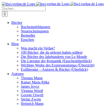
Skip
to
Suche
content
nach:
Bücher
Buchempfehlungen
Neuerscheinungen
Bestseller
Epochen
Blog
Was macht ein Verlag?
100 Bücher, die du gelesen haben solltest
Die Bücher des Jahrhunderts von Le Monde
Die Literatur der Romantik (Epochenüberblick)
Wichtige Werke des Expressionismus (Übersicht)
Exilliteratur – Autoren & Bücher (Überblick)
Autoren
Thomas Mann
Rainer Maria Rilke
James Joyce
Virginia Woolf
George Orwell
Stefan Zweig
Heinrich Mann