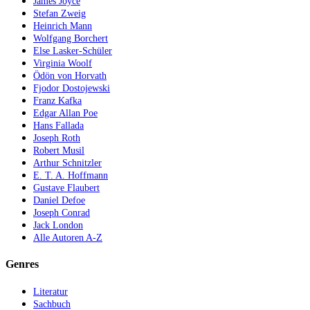
James Joyce
Stefan Zweig
Heinrich Mann
Wolfgang Borchert
Else Lasker-Schüler
Virginia Woolf
Ödön von Horvath
Fjodor Dostojewski
Franz Kafka
Edgar Allan Poe
Hans Fallada
Joseph Roth
Robert Musil
Arthur Schnitzler
E. T. A. Hoffmann
Gustave Flaubert
Daniel Defoe
Joseph Conrad
Jack London
Alle Autoren A-Z
Genres
Literatur
Sachbuch