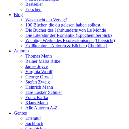
Bestseller
Epochen
Blog
Was macht ein Verlag?
100 Bücher, die du gelesen haben solltest
Die Bücher des Jahrhunderts von Le Monde
Die Literatur der Romantik (Epochenüberblick)
Wichtige Werke des Expressionismus (Übersicht)
Exilliteratur – Autoren & Bücher (Überblick)
Autoren
Thomas Mann
Rainer Maria Rilke
James Joyce
Virginia Woolf
George Orwell
Stefan Zweig
Heinrich Mann
Else Lasker-Schüler
Franz Kafka
Klaus Mann
Alle Autoren A-Z
Genres
Literatur
Sachbuch
Geschichte