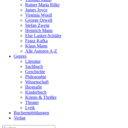
Rainer Maria Rilke
James Joyce
Virginia Woolf
George Orwell
Stefan Zweig
Heinrich Mann
Else Lasker-Schüler
Franz Kafka
Klaus Mann
Alle Autoren A-Z
Genres
Literatur
Sachbuch
Geschichte
Philosophie
Wissenschaft
Biografie
Kinderbuch
Krimis & Thriller
Theater
Lyrik
Buchempfehlungen
Verlag
Suche