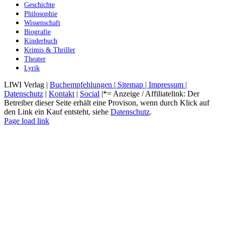
Geschichte
Philosophie
Wissenschaft
Biografie
Kinderbuch
Krimis & Thriller
Theater
Lyrik
LIWI Verlag |
Buchempfehlungen |
Sitemap |
Impressum |
Datenschutz
|
Kontakt
|
Social
|*= Anzeige / Affiliatelink: Der
Betreiber dieser Seite erhält eine Provison, wenn durch Klick auf
den Link ein Kauf entsteht, siehe
Datenschutz
.
Instagram
Facebook
YouTube
X
Pinterest
LinkedIn
Page load link
Nach
oben