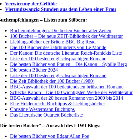
Verwirrung der Gefühle
Vierundzwanzig Stunden aus dem Leben einer Frau
uchempfehlungen – Listen zum Stöbern:
Buchempfehlungen: Die besten Bücher aller Zeiten
100 Bücher – Die neue ZEIT-Bibliothek der Weltliteratur
Lieblingsbücher der Briten: BBC Big Read
Die 100 Bücher des Jahrhunderts von Le Monde
Der Kanon: Die deutsche Literatur. Reich-Ranickis Liste
Liste der 100 besten englischsprachigen Romane
Die besten Bücher von Frauen – Die Kanon – Sybille Berg
Die besten Bücher 2024
Liste der 100 besten englischsprachigen Romane
Die Zeit Bibliothek der 100 Bücher (1980)
BBC-Auswahl der 100 bedeutendsten britischen Romane
Schecks Kanon – Die 100 wichtigsten Werke der Weltliteratur
BBC-Auswahl der 20 besten Romane von 2000 bis 2014
Elke Heidenreich: Buchtipps & Lieblingsbücher
Christine Westermann Buchtipps
Das Literarische Quartett Bücherliste
Die besten Bücher“ – Auswahl des LIWI Blogs:
Die besten Bücher von Edgar Allan Poe