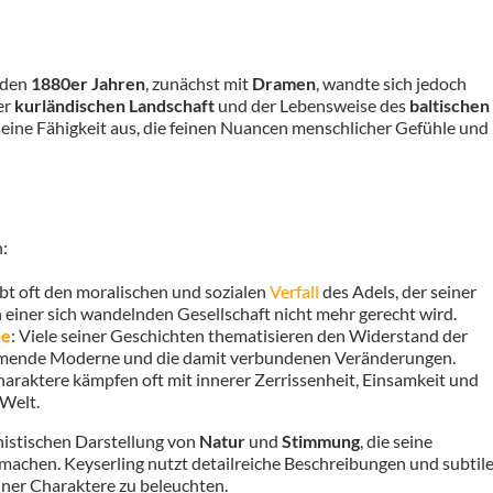
n den
1880er Jahren
, zunächst mit
Dramen
, wandte sich jedoch
er
kurländischen Landschaft
und der Lebensweise des
baltischen
seine Fähigkeit aus, die feinen Nuancen menschlicher Gefühle und
:
ibt oft den moralischen und sozialen
Verfall
des Adels, der seiner
n einer sich wandelnden Gesellschaft nicht mehr gerecht wird.
ne
: Viele seiner Geschichten thematisieren den Widerstand der
ommende Moderne und die damit verbundenen Veränderungen.
haraktere kämpfen oft mit innerer Zerrissenheit, Einsamkeit und
 Welt.
nistischen Darstellung von
Natur
und
Stimmung
, die seine
achen. Keyserling nutzt detailreiche Beschreibungen und subtile
ner Charaktere zu beleuchten.