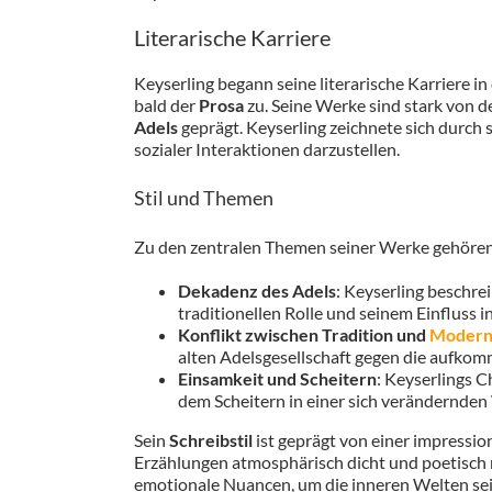
Literarische Karriere
Keyserling begann seine literarische Karriere i
bald der
Prosa
zu. Seine Werke sind stark von d
Adels
geprägt. Keyserling zeichnete sich durch 
sozialer Interaktionen darzustellen.
Stil und Themen
Zu den zentralen Themen seiner Werke gehören
Dekadenz des Adels
: Keyserling beschre
traditionellen Rolle und seinem Einfluss i
Konflikt zwischen Tradition und
Moder
alten Adelsgesellschaft gegen die aufk
Einsamkeit und Scheitern
: Keyserlings C
dem Scheitern in einer sich verändernden
Sein
Schreibstil
ist geprägt von einer impressio
Erzählungen atmosphärisch dicht und poetisch m
emotionale Nuancen, um die inneren Welten sei