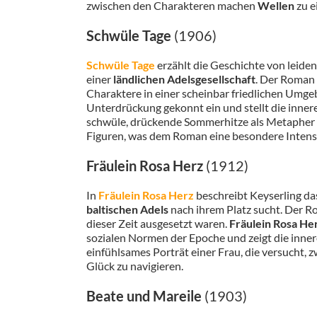
zwischen den Charakteren machen
Wellen
zu e
Schwüle Tage
(1906)
Schwüle Tage
erzählt die Geschichte von leide
einer
ländlichen Adelsgesellschaft
. Der Roman
Charaktere in einer scheinbar friedlichen Umg
Unterdrückung gekonnt ein und stellt die innere
schwüle, drückende Sommerhitze als Metapher f
Figuren, was dem Roman eine besondere Intensit
Fräulein Rosa Herz
(1912)
In
Fräulein Rosa Herz
beschreibt Keyserling das 
baltischen Adels
nach ihrem Platz sucht. Der 
dieser Zeit ausgesetzt waren.
Fräulein Rosa He
sozialen Normen der Epoche und zeigt die inner
einfühlsames Porträt einer Frau, die versucht,
Glück zu navigieren.
Beate und Mareile
(1903)