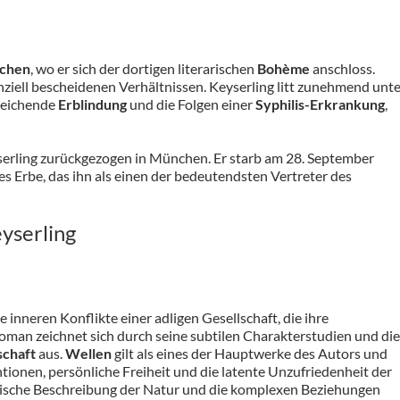
chen
, wo er sich der dortigen literarischen
Bohème
anschloss.
inanziell bescheidenen Verhältnissen. Keyserling litt zunehmend unt
leichende
Erblindung
und die Folgen einer
Syphilis-Erkrankung
,
yserling zurückgezogen in München. Er starb am 28. September
hes Erbe, das ihn als einen der bedeutendsten Vertreter des
yserling
 inneren Konflikte einer adligen Gesellschaft, die ihre
oman zeichnet sich durch seine subtilen Charakterstudien und die
schaft
aus.
Wellen
gilt als eines der Hauptwerke des Autors und
ionen, persönliche Freiheit und die latente Unzufriedenheit der
oetische Beschreibung der Natur und die komplexen Beziehungen