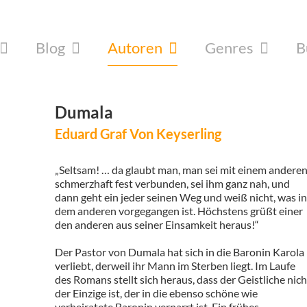
Blog
Autoren
Genres
B
Dumala
Eduard Graf Von Keyserling
„Seltsam! … da glaubt man, man sei mit einem andere
schmerzhaft fest verbunden, sei ihm ganz nah, und
dann geht ein jeder seinen Weg und weiß nicht, was i
dem anderen vorgegangen ist. Höchstens grüßt einer
den anderen aus seiner Einsamkeit heraus!“
Der Pastor von Dumala hat sich in die Baronin Karola
verliebt, derweil ihr Mann im Sterben liegt. Im Laufe
des Romans stellt sich heraus, dass der Geistliche nich
der Einzige ist, der in die ebenso schöne wie
verheiratete Baronin vernarrt ist. Ein frühes