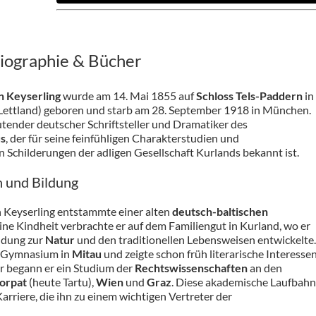
Biographie & Bücher
n Keyserling
wurde am 14. Mai 1855 auf
Schloss Tels-Paddern
in
Lettland) geboren und starb am 28. September 1918 in München.
utender deutscher Schriftsteller und Dramatiker des
us
, der für seine feinfühligen Charakterstudien und
 Schilderungen der adligen Gesellschaft Kurlands bekannt ist.
 und Bildung
 Keyserling entstammte einer alten
deutsch-baltischen
eine Kindheit verbrachte er auf dem Familiengut in Kurland, wo er
indung zur
Natur
und den traditionellen Lebensweisen entwickelte.
s Gymnasium in
Mitau
und zeigte schon früh literarische Interessen
 begann er ein Studium der
Rechtswissenschaften
an den
orpat
(heute Tartu),
Wien
und
Graz
. Diese akademische Laufbahn
Karriere, die ihn zu einem wichtigen Vertreter der