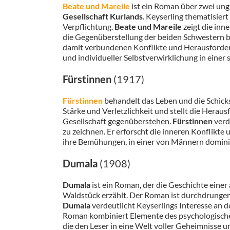
Beate und Mareile
ist ein Roman über zwei ung
Gesellschaft Kurlands
. Keyserling thematisiert
Verpflichtung.
Beate und Mareile
zeigt die inn
die Gegenüberstellung der beiden Schwestern b
damit verbundenen Konflikte und Herausforder
und individueller Selbstverwirklichung in einer
Fürstinnen
(1917)
Fürstinnen
behandelt das Leben und die Schick
Stärke und Verletzlichkeit und stellt die Herau
Gesellschaft gegenüberstehen.
Fürstinnen
verd
zu zeichnen. Er erforscht die inneren Konflikte 
ihre Bemühungen, in einer von Männern dominie
Dumala
(1908)
Dumala
ist ein Roman, der die Geschichte einer
Waldstück erzählt. Der Roman ist durchdrunge
Dumala
verdeutlicht Keyserlings Interesse an 
Roman kombiniert Elemente des psychologischen
die den Leser in eine Welt voller Geheimnisse u