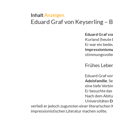
Inhalt
Anzeigen
Eduard Graf von Keyserling – 
Eduard Graf vo
Kurland (heute 
Er war ein bede
Impressionism
stimmungsvollen
Frühes Leben
Eduard Graf von
Adelsfamilie
. S
eine tiefe Verb
Er besuchte da
Nach dem Abitur
Universitäten
D
verließ er jedoch zugunsten einer literarischen 
impressionistischen Literatur machen sollte.