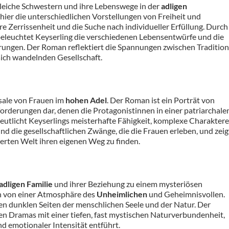
leiche Schwestern und ihre Lebenswege in der
adligen
 hier die unterschiedlichen Vorstellungen von Freiheit und
ere Zerrissenheit und die Suche nach individueller Erfüllung. Durch
eleuchtet Keyserling die verschiedenen Lebensentwürfe und die
ungen. Der Roman reflektiert die Spannungen zwischen Tradition
 sich wandelnden Gesellschaft.
sale von Frauen im
hohen Adel
. Der Roman ist ein Porträt von
sforderungen dar, denen die Protagonistinnen in einer patriarchale
eutlicht Keyserlings meisterhafte Fähigkeit, komplexe Charaktere
und die gesellschaftlichen Zwänge, die die Frauen erleben, und zeig
rten Welt ihren eigenen Weg zu finden.
adligen Familie
und ihrer Beziehung zu einem mysteriösen
n von einer Atmosphäre des
Unheimlichen
und Geheimnisvollen.
den dunklen Seiten der menschlichen Seele und der Natur. Der
 Dramas mit einer tiefen, fast mystischen Naturverbundenheit,
nd emotionaler Intensität entführt.