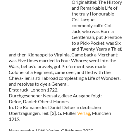
Originaltitel: The History
and Remarkable Life of
the truly Honourable
Col. Jacque,
commonly call’d Col.
Jack, who was Born a
Gentleman, put ‚Prentice
to a Pick-Pocket, was Six
and Twenty Years a Thief,
and then Kidnapp’d to Virginia, Came back a Merchant;
was Five times married to Four Whores; went into the
Wars, behav’d bravely, got Preferment, was made
Colonel of a Regiment, came over, and fled with the
Cheva-lier, is still abroad compleating a Life of Wonders,
and resolves to dye a General.
Erstdruck: London 1722.
Durchgesehener Neusatz, diese Ausgabe folgt:
Defoe, Daniel: Oberst Hannes.
In: Die Romane des Daniel Defoe in deutschen
Übertragungen, Teil: [3]. G. Müller
Verlag
, München
1919.
Neuausgabe, LIWI Verlag, Göttingen 2020.