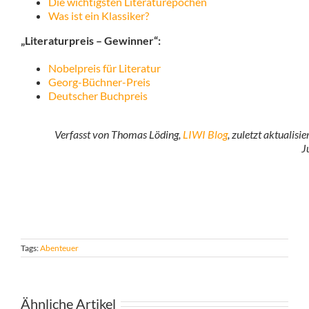
Die wichtigsten Literaturepochen
Was ist ein Klassiker?
„Literaturpreis – Gewinner“:
Nobelpreis für Literatur
Georg-Büchner-Preis
Deutscher Buchpreis
Verfasst von Thomas Löding,
LIWI Blog
, zuletzt aktualisi
J
Tags:
Abenteuer
Ähnliche Artikel