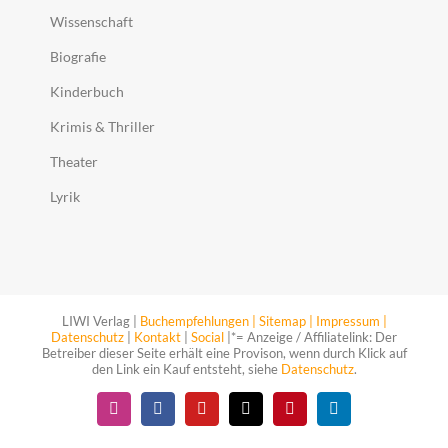
Wissenschaft
Biografie
Kinderbuch
Krimis & Thriller
Theater
Lyrik
LIWI Verlag |
Buchempfehlungen |
Sitemap |
Impressum |
Datenschutz
|
Kontakt
|
Social
|*= Anzeige / Affiliatelink: Der
Betreiber dieser Seite erhält eine Provison, wenn durch Klick auf
den Link ein Kauf entsteht, siehe
Datenschutz
.
Instagram
Facebook
YouTube
X
Pinterest
LinkedIn