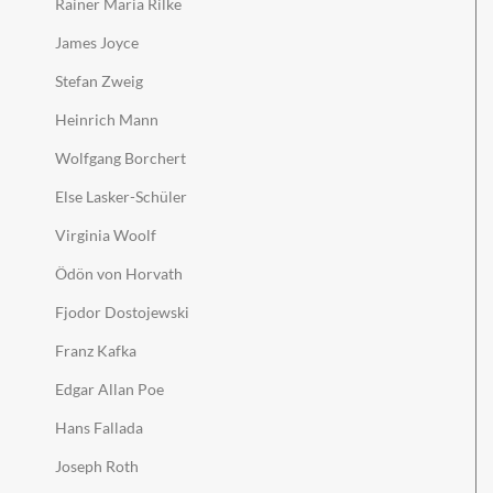
Rainer Maria Rilke
James Joyce
Stefan Zweig
Heinrich Mann
Wolfgang Borchert
Else Lasker-Schüler
Virginia Woolf
Ödön von Horvath
Fjodor Dostojewski
Franz Kafka
Edgar Allan Poe
Hans Fallada
Joseph Roth