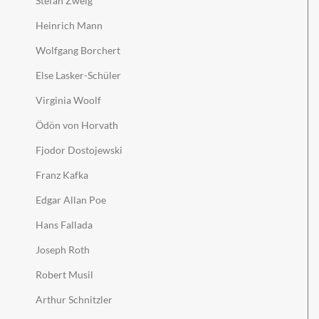
Stefan Zweig
Heinrich Mann
Wolfgang Borchert
Else Lasker-Schüler
Virginia Woolf
Ödön von Horvath
Fjodor Dostojewski
Franz Kafka
Edgar Allan Poe
Hans Fallada
Joseph Roth
Robert Musil
Arthur Schnitzler