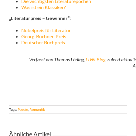
Die wichtigsten Literaturepochen
Was ist ein Klassiker?
„Literaturpreis – Gewinner“:
Nobelpreis für Literatur
Georg-Büchner-Preis
Deutscher Buchpreis
Verfasst von Thomas Löding,
LIWI Blog
, zuletzt aktual
A
Tags:
Poesie
,
Romantik
Ähnliche Artikel