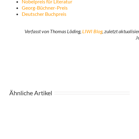
Nobelpreis für Literatur
Georg-Büchner-Preis
Deutscher Buchpreis
Verfasst von Thomas Löding,
LIWI Blog
, zuletzt aktualisi
J
Ähnliche Artikel