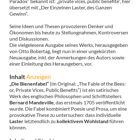
Paradox“ bekannt ist: „private vices, public benefite“, hier
übersetzt mit „Der Einzelnen Laster, des Ganzen
Gewinn“.
Seine Ideen und Thesen provozieren Denker und
Ökonomen bis heute zu Stellungnahmen, Kontroversen
und Diskussionen.
Die vielgelesene Ausgabe seines Werks, herausgegeben
von Otto Bobertag, liegt nun in einer ungekürzten
Neuausgabe, inkl. der Anmerkungen des Autors sowie
einer Einleitung des Herausgebers, vor.
Inhalt
Anzeigen
„Die Bienenfabel“
(im Original: „The Fable of the Bees:
or, Private Vices, Public Benefits“) ist ein satirisches
Werk des englischen Philosophen und Schriftstellers
Bernard Mandeville
, das erstmals 1705 veröffentlicht
wurde. Die Fabel kombiniert Poesie und Prosa, um eine
provokative These zu untersuchen: dass individuelle
Laster
letztendlich zu
kollektivem Wohlstand
führen
können.