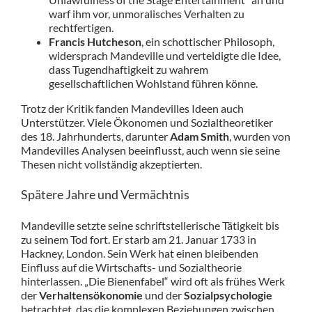
warf ihm vor, unmoralisches Verhalten zu
rechtfertigen.
Francis Hutcheson
, ein schottischer Philosoph,
widersprach Mandeville und verteidigte die Idee,
dass Tugendhaftigkeit zu wahrem
gesellschaftlichen Wohlstand führen könne.
Trotz der Kritik fanden Mandevilles Ideen auch
Unterstützer. Viele Ökonomen und Sozialtheoretiker
des 18. Jahrhunderts, darunter
Adam Smith
, wurden von
Mandevilles Analysen beeinflusst, auch wenn sie seine
Thesen nicht vollständig akzeptierten.
Spätere Jahre und Vermächtnis
Mandeville setzte seine schriftstellerische Tätigkeit bis
zu seinem Tod fort. Er starb am 21. Januar 1733 in
Hackney, London. Sein Werk hat einen bleibenden
Einfluss auf die Wirtschafts- und Sozialtheorie
hinterlassen. „Die Bienenfabel“ wird oft als frühes Werk
der
Verhaltensökonomie
und der
Sozialpsychologie
betrachtet, das die komplexen Beziehungen zwischen