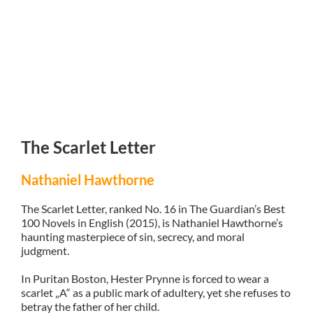
The Scarlet Letter
Nathaniel Hawthorne
The Scarlet Letter, ranked No. 16 in The Guardian’s Best
100 Novels in English (2015), is Nathaniel Hawthorne’s
haunting masterpiece of sin, secrecy, and moral
judgment.
In Puritan Boston, Hester Prynne is forced to wear a
scarlet „A“ as a public mark of adultery, yet she refuses to
betray the father of her child.