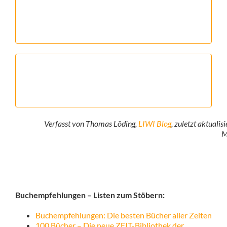
Verfasst von Thomas Löding,
LIWI Blog
, zuletzt aktualis
M
Buchempfehlungen – Listen zum Stöbern:
Buchempfehlungen: Die besten Bücher aller Zeiten
100 Bücher – Die neue ZEIT-Bibliothek der