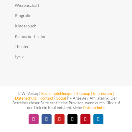
Wissenschaft
Biografie
Kinderbuch
Krimis & Thriller
Theater
Lyrik
LIWI Verlag |
Buchempfehlungen |
Sitemap |
Impressum |
Datenschutz
|
Kontakt
|
Social
|*= Anzeige / Affiliatelink: Der
Betreiber dieser Seite erhält eine Provison, wenn durch Klick auf
den Link ein Kauf entsteht, siehe
Datenschutz
.
Instagram
Facebook
YouTube
X
Pinterest
LinkedIn