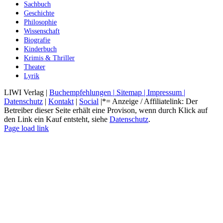
Sachbuch
Geschichte
Philosophie
Wissenschaft
Biografie
Kinderbuch
Krimis & Thriller
Theater
Lyrik
LIWI Verlag |
Buchempfehlungen |
Sitemap |
Impressum |
Datenschutz
|
Kontakt
|
Social
|*= Anzeige / Affiliatelink: Der
Betreiber dieser Seite erhält eine Provison, wenn durch Klick auf
den Link ein Kauf entsteht, siehe
Datenschutz
.
Instagram
Facebook
YouTube
X
Pinterest
LinkedIn
Page load link
Nach
oben