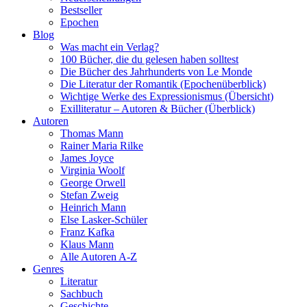
Bestseller
Epochen
Blog
Was macht ein Verlag?
100 Bücher, die du gelesen haben solltest
Die Bücher des Jahrhunderts von Le Monde
Die Literatur der Romantik (Epochenüberblick)
Wichtige Werke des Expressionismus (Übersicht)
Exilliteratur – Autoren & Bücher (Überblick)
Autoren
Thomas Mann
Rainer Maria Rilke
James Joyce
Virginia Woolf
George Orwell
Stefan Zweig
Heinrich Mann
Else Lasker-Schüler
Franz Kafka
Klaus Mann
Alle Autoren A-Z
Genres
Literatur
Sachbuch
Geschichte