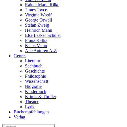
Rainer Maria Rilke
James Joyce
Virginia Woolf
George Orwell
Stefan Zweig
Heinrich Mann
Else Lasker-Schüler
Franz Kafka
Klaus Mann
Alle Autoren A-Z
Genres
Literatur
Sachbuch
Geschichte
Philosophie
Wissenschaft
Biografie
Kinderbuch
Krimis & Thriller
Theater
Lyrik
Buchempfehlungen
Verlag
Suche