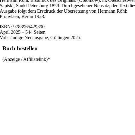
Hermann Röhl. Erstdruck des Originals: (Oblomow), in: Otetschestwe
Sapiski, Sankt Petersburg 1859. Durchgesehener Neusatz, der Text die
Ausgabe folgt dem Erstdruck der Übersetzung von Hermann Röhl:
Propyläen, Berlin 1923.
ISBN: 9783965429390
April 2025 – 544 Seiten
Vollständige Neuausgabe, Göttingen 2025.
Buch bestellen
(Anzeige / Affiliatelink)*