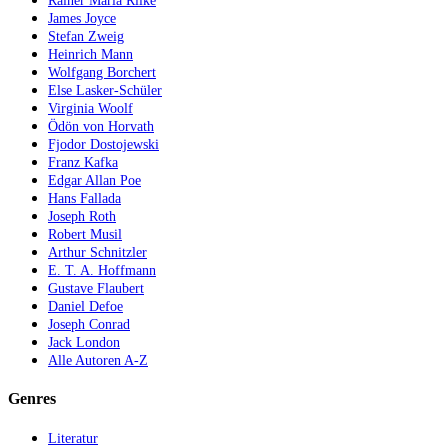
Rainer Maria Rilke
James Joyce
Stefan Zweig
Heinrich Mann
Wolfgang Borchert
Else Lasker-Schüler
Virginia Woolf
Ödön von Horvath
Fjodor Dostojewski
Franz Kafka
Edgar Allan Poe
Hans Fallada
Joseph Roth
Robert Musil
Arthur Schnitzler
E. T. A. Hoffmann
Gustave Flaubert
Daniel Defoe
Joseph Conrad
Jack London
Alle Autoren A-Z
Genres
Literatur