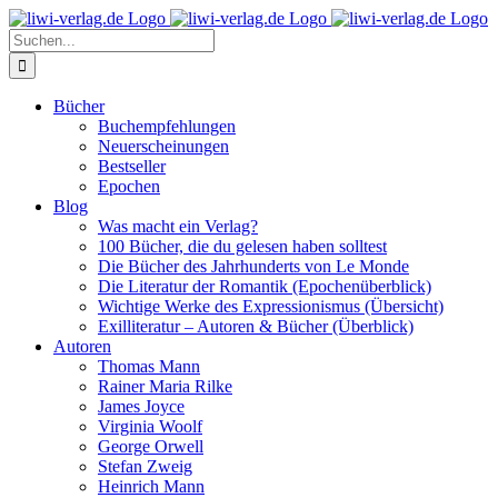
Skip
to
Suche
content
nach:
Bücher
Buchempfehlungen
Neuerscheinungen
Bestseller
Epochen
Blog
Was macht ein Verlag?
100 Bücher, die du gelesen haben solltest
Die Bücher des Jahrhunderts von Le Monde
Die Literatur der Romantik (Epochenüberblick)
Wichtige Werke des Expressionismus (Übersicht)
Exilliteratur – Autoren & Bücher (Überblick)
Autoren
Thomas Mann
Rainer Maria Rilke
James Joyce
Virginia Woolf
George Orwell
Stefan Zweig
Heinrich Mann