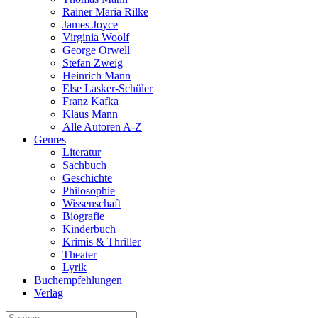
Rainer Maria Rilke
James Joyce
Virginia Woolf
George Orwell
Stefan Zweig
Heinrich Mann
Else Lasker-Schüler
Franz Kafka
Klaus Mann
Alle Autoren A-Z
Genres
Literatur
Sachbuch
Geschichte
Philosophie
Wissenschaft
Biografie
Kinderbuch
Krimis & Thriller
Theater
Lyrik
Buchempfehlungen
Verlag
Suche