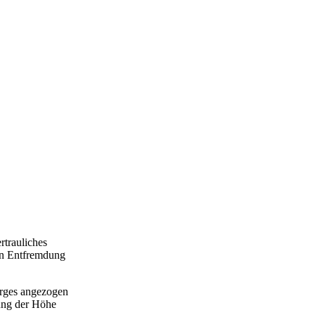
rtrauliches
hen Entfremdung
erges angezogen
ung der Höhe