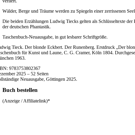
verliert.
Wälder, Berge und Träume werden zu Spiegeln einer zerrissenen Seel
Die beiden Erzählungen Ludwig Tiecks gelten als Schlüsseltexte der
der deutschen Phantastik.
Taschenbuch-Neuausgabe, in gut lesbarer Schriftgröße.
dwig Tieck. Der blonde Eckbert. Der Runenberg. Erstdruck „Der blond
schenbuch für Kunst und Laune, C. G. Cramer, Köln 1804. Durchgesehe
ünchen 1963.
SBN: 9783753802367
zember 2025 – 52 Seiten
llständige Neuausgabe, Göttingen 2025.
Buch bestellen
(Anzeige / Affiliatelink)*