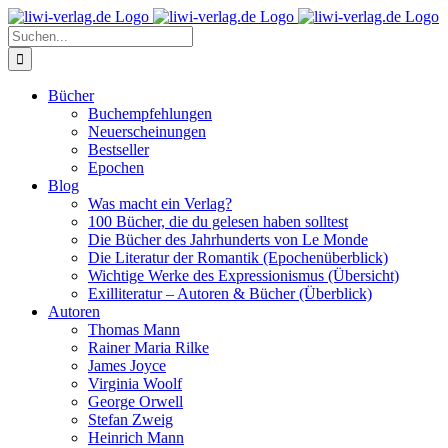
Skip
to
Suche
content
nach:
Bücher
Buchempfehlungen
Neuerscheinungen
Bestseller
Epochen
Blog
Was macht ein Verlag?
100 Bücher, die du gelesen haben solltest
Die Bücher des Jahrhunderts von Le Monde
Die Literatur der Romantik (Epochenüberblick)
Wichtige Werke des Expressionismus (Übersicht)
Exilliteratur – Autoren & Bücher (Überblick)
Autoren
Thomas Mann
Rainer Maria Rilke
James Joyce
Virginia Woolf
George Orwell
Stefan Zweig
Heinrich Mann