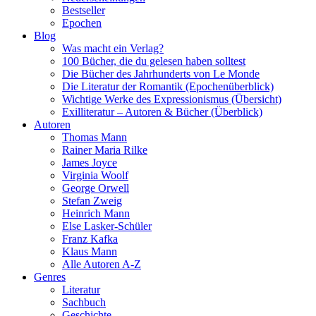
Bestseller
Epochen
Blog
Was macht ein Verlag?
100 Bücher, die du gelesen haben solltest
Die Bücher des Jahrhunderts von Le Monde
Die Literatur der Romantik (Epochenüberblick)
Wichtige Werke des Expressionismus (Übersicht)
Exilliteratur – Autoren & Bücher (Überblick)
Autoren
Thomas Mann
Rainer Maria Rilke
James Joyce
Virginia Woolf
George Orwell
Stefan Zweig
Heinrich Mann
Else Lasker-Schüler
Franz Kafka
Klaus Mann
Alle Autoren A-Z
Genres
Literatur
Sachbuch
Geschichte