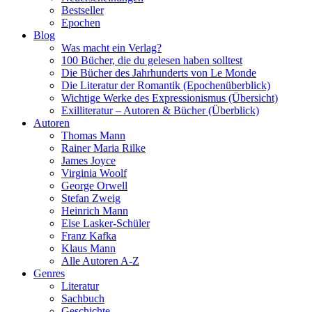
Bestseller
Epochen
Blog
Was macht ein Verlag?
100 Bücher, die du gelesen haben solltest
Die Bücher des Jahrhunderts von Le Monde
Die Literatur der Romantik (Epochenüberblick)
Wichtige Werke des Expressionismus (Übersicht)
Exilliteratur – Autoren & Bücher (Überblick)
Autoren
Thomas Mann
Rainer Maria Rilke
James Joyce
Virginia Woolf
George Orwell
Stefan Zweig
Heinrich Mann
Else Lasker-Schüler
Franz Kafka
Klaus Mann
Alle Autoren A-Z
Genres
Literatur
Sachbuch
Geschichte