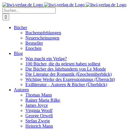
Skip
to
Suche
content
nach:
Bücher
Buchempfehlungen
Neuerscheinungen
Bestseller
Epochen
Blog
Was macht ein Verlag?
100 Bücher, die du gelesen haben solltest
Die Bücher des Jahrhunderts von Le Monde
Die Literatur der Romantik (Epochenüberblick)
Wichtige Werke des Expressionismus (Übersicht)
Exilliteratur – Autoren & Bücher (Überblick)
Autoren
Thomas Mann
Rainer Maria Rilke
James Joyce
Virginia Woolf
George Orwell
Stefan Zweig
Heinrich Mann