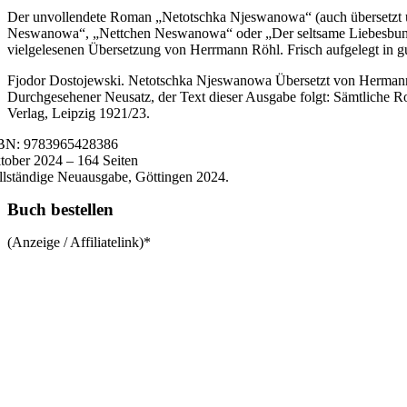
Der unvollendete Roman „Netotschka Njeswanowa“ (auch übersetzt u
Neswanowa“, „Nettchen Neswanowa“ oder „Der seltsame Liebesbund“
vielgelesenen Übersetzung von Herrmann Röhl. Frisch aufgelegt in gut
Fjodor Dostojewski. Netotschka Njeswanowa Übersetzt von Hermann
Durchgesehener Neusatz, der Text dieser Ausgabe folgt: Sämtliche R
Verlag, Leipzig 1921/23.
BN: 9783965428386
tober 2024 – 164 Seiten
llständige Neuausgabe, Göttingen 2024.
Buch bestellen
(Anzeige / Affiliatelink)*