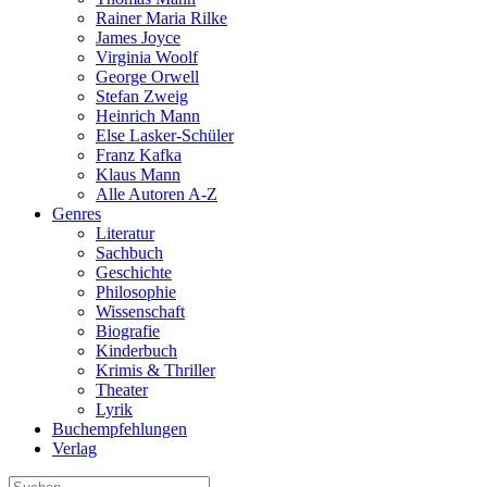
Rainer Maria Rilke
James Joyce
Virginia Woolf
George Orwell
Stefan Zweig
Heinrich Mann
Else Lasker-Schüler
Franz Kafka
Klaus Mann
Alle Autoren A-Z
Genres
Literatur
Sachbuch
Geschichte
Philosophie
Wissenschaft
Biografie
Kinderbuch
Krimis & Thriller
Theater
Lyrik
Buchempfehlungen
Verlag
Suche