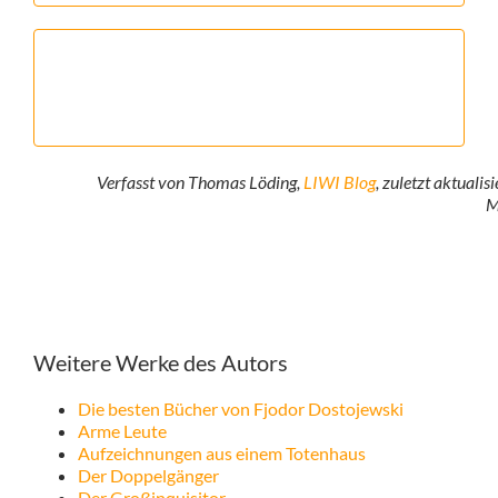
Verfasst von Thomas Löding,
LIWI Blog
, zuletzt aktualis
M
Weitere Werke des Autors
Die besten Bücher von Fjodor Dostojewski
Arme Leute
Aufzeichnungen aus einem Totenhaus
Der Doppelgänger
Der Großinquisitor