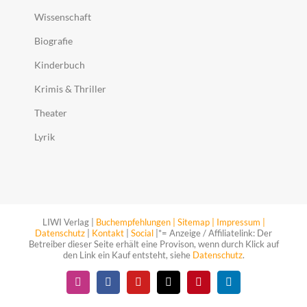
Wissenschaft
Biografie
Kinderbuch
Krimis & Thriller
Theater
Lyrik
LIWI Verlag |
Buchempfehlungen |
Sitemap |
Impressum |
Datenschutz
|
Kontakt
|
Social
|*= Anzeige / Affiliatelink: Der
Betreiber dieser Seite erhält eine Provison, wenn durch Klick auf
den Link ein Kauf entsteht, siehe
Datenschutz
.
Instagram
Facebook
YouTube
X
Pinterest
LinkedIn