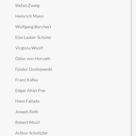
Stefan Zweig
Heinrich Mann
Wolfgang Borchert
Else Lasker-Schüler
Virginia Woolf
Ödön von Horvath
Fjodor Dostojewski
Franz Kafka
Edgar Allan Poe
Hans Fallada
Joseph Roth
Robert Musil
Arthur Schnitzler