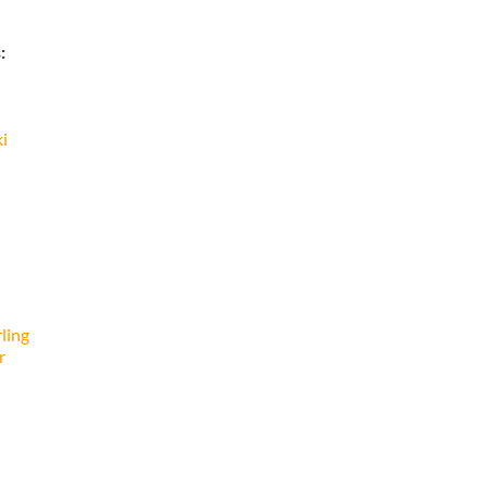
:
i
ling
r