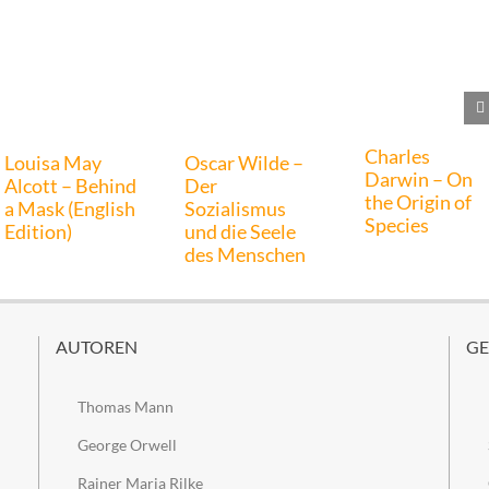
Charles
Louisa May
Oscar Wilde –
Darwin – On
Alcott – Behind
Der
the Origin of
a Mask (English
Sozialismus
Species
Edition)
und die Seele
des Menschen
AUTOREN
GE
Thomas Mann
George Orwell
Rainer Maria Rilke