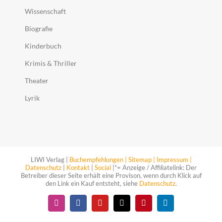
Wissenschaft
Biografie
Kinderbuch
Krimis & Thriller
Theater
Lyrik
LIWI Verlag |
Buchempfehlungen |
Sitemap |
Impressum |
Datenschutz
|
Kontakt
|
Social
|*= Anzeige / Affiliatelink: Der
Betreiber dieser Seite erhält eine Provison, wenn durch Klick auf
den Link ein Kauf entsteht, siehe
Datenschutz
.
Instagram
Facebook
YouTube
X
Pinterest
LinkedIn