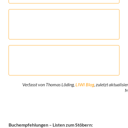
Verfasst von Thomas Löding,
LIWI Blog
, zuletzt aktualisi
M
Buchempfehlungen – Listen zum Stöbern: