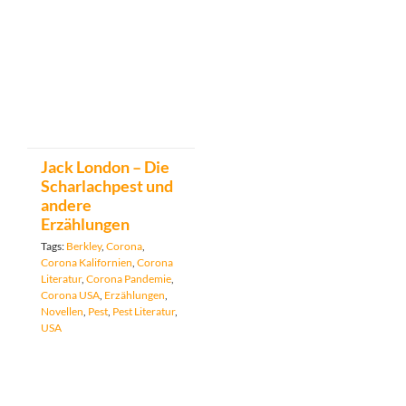
Jack London – Die
Scharlachpest und
andere
Erzählungen
Tags:
Berkley
,
Corona
,
Corona Kalifornien
,
Corona
Literatur
,
Corona Pandemie
,
Corona USA
,
Erzählungen
,
Novellen
,
Pest
,
Pest Literatur
,
USA