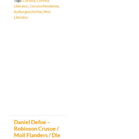
Tags:
Corona
,
Corona
Literatur
,
Corona Pandemie
,
Kulturgeschichte
,
Pest
Literatur
Daniel Defoe –
Robinson Crusoe /
Moll Flanders / Die