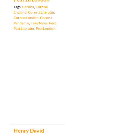
Tags:
Corona
,
Corona
England
,
Corona Literatur
,
Corona London
,
Corona
Pandemie
,
Fake News
,
Pest
,
Pest Literatur
,
Pest London
Henry David