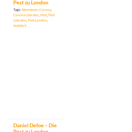
Pest zu London
Tags:
Abenteuer
,
Corona
,
Corona Literatur
,
Pest
,
Pest
Literatur
,
Pest London
,
Seefahrt
Daniel Defoe – Die
Pest zu London