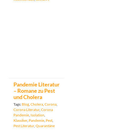
Pandemie Literatur
– Romane zu Pest
und Cholera
Tags:
Blog
,
Cholera
,
Corona
,
Corona Literatur
,
Corona
Pandemie
,
Isolation
,
Klassiker
,
Pandemie
,
Pest
,
Pest Literatur
,
Quarantäne