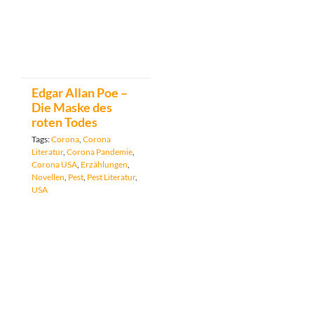
Edgar Allan Poe –
Die Maske des
roten Todes
Tags:
Corona
,
Corona
Literatur
,
Corona Pandemie
,
Corona USA
,
Erzählungen
,
Novellen
,
Pest
,
Pest Literatur
,
USA