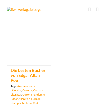
Skip
to
content
Die besten Bücher
von Edgar Allan
Poe
Tags:
Amerikanische
Literatur
,
Corona
,
Corona
Literatur
,
Corona Pandemie
,
Edgar Allan Poe
,
Horror
,
Kurzgeschichten
,
Pest