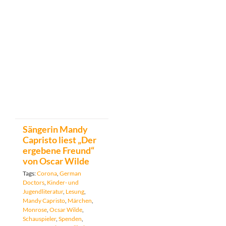
Sängerin Mandy
Capristo liest „Der
ergebene Freund“
von Oscar Wilde
Tags:
Corona
,
German
Doctors
,
Kinder- und
Jugendliteratur
,
Lesung
,
Mandy Capristo
,
Märchen
,
Monrose
,
Ocsar Wilde
,
Schauspieler
,
Spenden
,