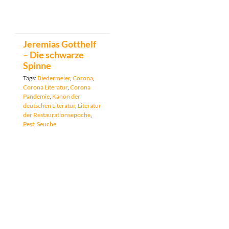
Jeremias Gotthelf
– Die schwarze
Spinne
Tags:
Biedermeier
,
Corona
,
Corona Literatur
,
Corona
Pandemie
,
Kanon der
deutschen Literatur
,
Literatur
der Restaurationsepoche
,
Pest
,
Seuche