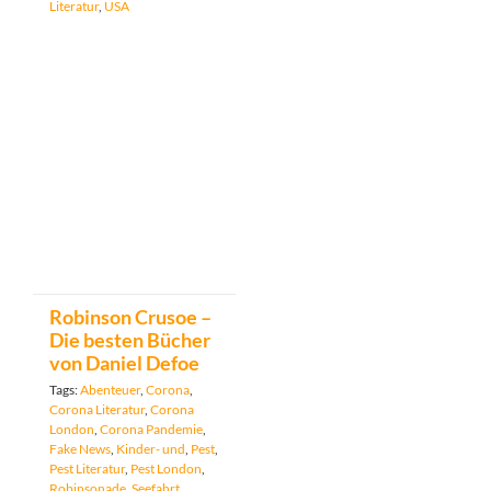
Literatur
,
USA
Robinson Crusoe –
Die besten Bücher
von Daniel Defoe
Tags:
Abenteuer
,
Corona
,
Corona Literatur
,
Corona
London
,
Corona Pandemie
,
Fake News
,
Kinder- und
,
Pest
,
Pest Literatur
,
Pest London
,
Robinsonade
,
Seefahrt