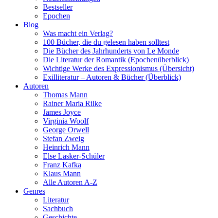
Bestseller
Epochen
Blog
Was macht ein Verlag?
100 Bücher, die du gelesen haben solltest
Die Bücher des Jahrhunderts von Le Monde
Die Literatur der Romantik (Epochenüberblick)
Wichtige Werke des Expressionismus (Übersicht)
Exilliteratur – Autoren & Bücher (Überblick)
Autoren
Thomas Mann
Rainer Maria Rilke
James Joyce
Virginia Woolf
George Orwell
Stefan Zweig
Heinrich Mann
Else Lasker-Schüler
Franz Kafka
Klaus Mann
Alle Autoren A-Z
Genres
Literatur
Sachbuch
Geschichte