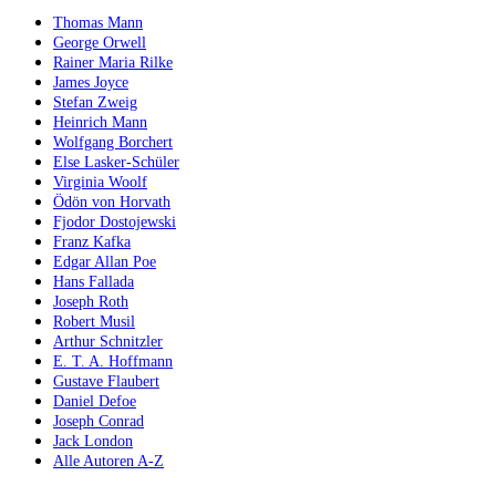
Thomas Mann
George Orwell
Rainer Maria Rilke
James Joyce
Stefan Zweig
Heinrich Mann
Wolfgang Borchert
Else Lasker-Schüler
Virginia Woolf
Ödön von Horvath
Fjodor Dostojewski
Franz Kafka
Edgar Allan Poe
Hans Fallada
Joseph Roth
Robert Musil
Arthur Schnitzler
E. T. A. Hoffmann
Gustave Flaubert
Daniel Defoe
Joseph Conrad
Jack London
Alle Autoren A-Z