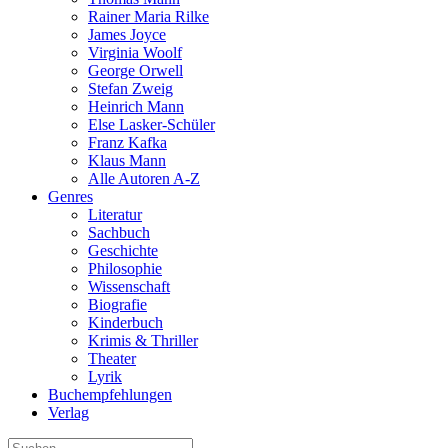
Rainer Maria Rilke
James Joyce
Virginia Woolf
George Orwell
Stefan Zweig
Heinrich Mann
Else Lasker-Schüler
Franz Kafka
Klaus Mann
Alle Autoren A-Z
Genres
Literatur
Sachbuch
Geschichte
Philosophie
Wissenschaft
Biografie
Kinderbuch
Krimis & Thriller
Theater
Lyrik
Buchempfehlungen
Verlag
Suche