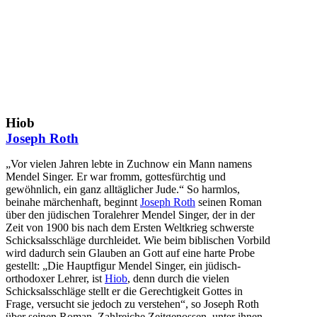
Hiob
Joseph Roth
„Vor vielen Jahren lebte in Zuchnow ein Mann namens
Mendel Singer. Er war fromm, gottesfürchtig und
gewöhnlich, ein ganz alltäglicher Jude.“ So harmlos,
beinahe märchenhaft, beginnt
Joseph Roth
seinen Roman
über den jüdischen Toralehrer Mendel Singer, der in der
Zeit von 1900 bis nach dem Ersten Weltkrieg schwerste
Schicksalsschläge durchleidet. Wie beim biblischen Vorbild
wird dadurch sein Glauben an Gott auf eine harte Probe
gestellt: „Die Hauptfigur Mendel Singer, ein jüdisch-
orthodoxer Lehrer, ist
Hiob
, denn durch die vielen
Schicksalsschläge stellt er die Gerechtigkeit Gottes in
Frage, versucht sie jedoch zu verstehen“, so Joseph Roth
über seinen Roman. Zahlreiche Zeitgenossen, unter ihnen