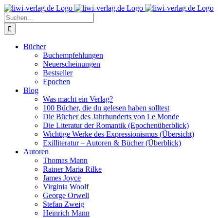
Skip
to
Suche
content
nach:
Bücher
Buchempfehlungen
Neuerscheinungen
Bestseller
Epochen
Blog
Was macht ein Verlag?
100 Bücher, die du gelesen haben solltest
Die Bücher des Jahrhunderts von Le Monde
Die Literatur der Romantik (Epochenüberblick)
Wichtige Werke des Expressionismus (Übersicht)
Exilliteratur – Autoren & Bücher (Überblick)
Autoren
Thomas Mann
Rainer Maria Rilke
James Joyce
Virginia Woolf
George Orwell
Stefan Zweig
Heinrich Mann