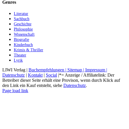
Genres
Literatur
Sachbuch
Geschichte
Philosophie
Wissenschaft
Biografie
Kinderbuch
Krimis & Thriller
Theater
Lyrik
LIWI Verlag |
Buchempfehlungen |
Sitemap |
Impressum |
Datenschutz
|
Kontakt
|
Social
|*= Anzeige / Affiliatelink: Der
Betreiber dieser Seite erhält eine Provison, wenn durch Klick auf
den Link ein Kauf entsteht, siehe
Datenschutz
.
Instagram
Facebook
YouTube
X
Pinterest
LinkedIn
Page load link
Nach
oben