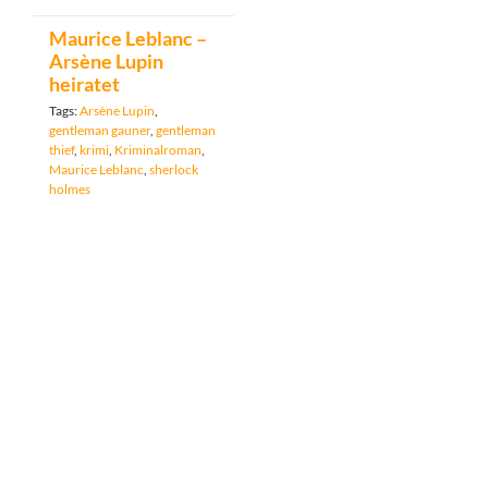
Maurice Leblanc –
Arsène Lupin
heiratet
Tags:
Arsène Lupin
,
gentleman gauner
,
gentleman
thief
,
krimi
,
Kriminalroman
,
Maurice Leblanc
,
sherlock
holmes