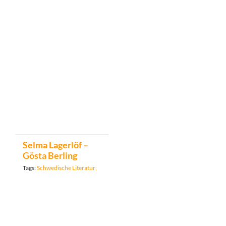
Selma Lagerlöf –
Gösta Berling
Tags:
Schwedische Literatur;