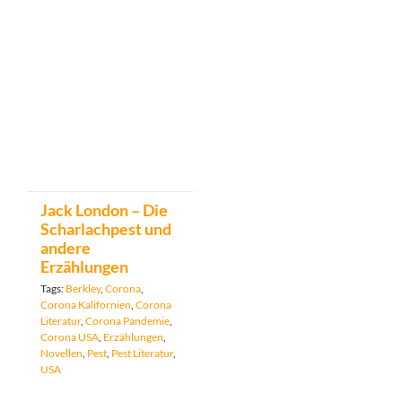
Jack London – Die
Scharlachpest und
andere
Erzählungen
Tags:
Berkley
,
Corona
,
Corona Kalifornien
,
Corona
Literatur
,
Corona Pandemie
,
Corona USA
,
Erzählungen
,
Novellen
,
Pest
,
Pest Literatur
,
USA