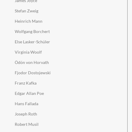
James Joyce
Stefan Zweig
Heinrich Mann
Wolfgang Borchert
Else Lasker-Schüler
Virginia Woolf
Ödön von Horvath
Fjodor Dostojewski
Franz Kafka
Edgar Allan Poe
Hans Fallada
Joseph Roth
Robert Musil