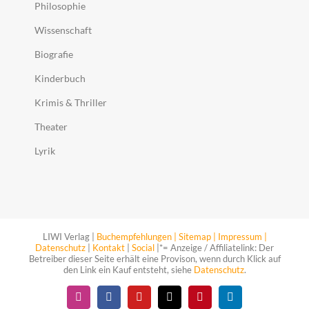
Philosophie
Wissenschaft
Biografie
Kinderbuch
Krimis & Thriller
Theater
Lyrik
LIWI Verlag |
Buchempfehlungen |
Sitemap |
Impressum |
Datenschutz
|
Kontakt
|
Social
|*= Anzeige / Affiliatelink: Der
Betreiber dieser Seite erhält eine Provison, wenn durch Klick auf
den Link ein Kauf entsteht, siehe
Datenschutz
.
Instagram
Facebook
YouTube
X
Pinterest
LinkedIn