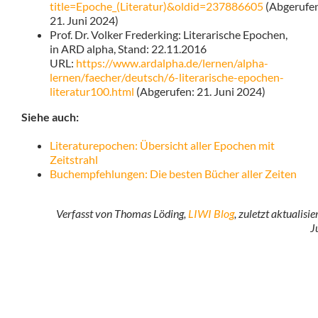
title=Epoche_(Literatur)&oldid=237886605
(Abgerufe
21. Juni 2024)
Prof. Dr. Volker Frederking: Literarische Epochen,
in ARD alpha, Stand: 22.11.2016
URL:
https://www.ardalpha.de/lernen/alpha-
lernen/faecher/deutsch/6-literarische-epochen-
literatur100.html
(Abgerufen: 21. Juni 2024)
Siehe auch:
Literaturepochen: Übersicht aller Epochen mit
Zeitstrahl
Buchempfehlungen: Die besten Bücher aller Zeiten
Verfasst von Thomas Löding,
LIWI Blog
, zuletzt aktualisi
J