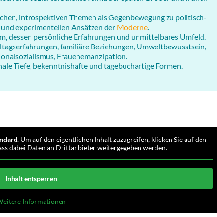
chen, introspektiven Themen als Gegenbewegung zu politisch-
 und experimentellen Ansätzen der
Moderne
.
m, dessen persönliche Erfahrungen und unmittelbares Umfeld.
Alltagserfahrungen, familiäre Beziehungen, Umweltbewusstsein,
onalsozialismus, Frauenemanzipation.
ale Tiefe, bekenntnishafte und tagebuchartige Formen.
ndard
. Um auf den eigentlichen Inhalt zuzugreifen, klicken Sie auf den
dass dabei Daten an Drittanbieter weitergegeben werden.
Inhalt entsperren
eitere Informationen