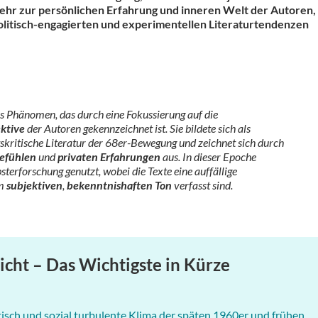
hr zur persönlichen Erfahrung und inneren Welt der Autoren,
olitisch-engagierten und experimentellen Literaturtendenzen
hes Phänomen, das durch eine Fokussierung auf die
ektive
der Autoren gekennzeichnet ist. Sie bildete sich als
tskritische Literatur der 68er-Bewegung und zeichnet sich durch
Gefühlen
und
privaten Erfahrungen
aus. In dieser Epoche
sterforschung genutzt, wobei die Texte eine auffällige
em
subjektiven
,
bekenntnishaften Ton
verfasst sind.
icht – Das Wichtigste in Kürze
tisch und sozial turbulente Klima der späten 1960er und frühen