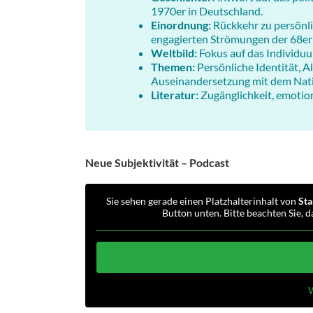
1970er in Deutschland.
Einordnung:
Rückkehr zu persönli
engagierten Strömungen der 68er
Weltbild:
Fokus auf das Individuu
Themen:
Persönliche Identität, 
Auseinandersetzung mit dem Nati
Literatur:
Zugänglichkeit, emotion
Neue Subjektivität – Podcast
Sie sehen gerade einen Platzhalterinhalt von
Sta
Button unten. Bitte beachten Sie, 
W