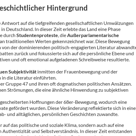
eschichtlicher Hintergrund
he Antwort auf die tiefgreifenden gesellschaftlichen Umwälzungen
in Deutschland. In dieser Zeit erlebte das Land eine Phase
ie durch
Studentenproteste
, die
Außerparlamentarische
an traditionellen Werten gekennzeichnet war. Diese Bewegung
ch von der dominierenden politisch-engagierten Literatur abwandt
ebatten zurück und fokussierte sich auf die persönliche Ebene und
ktiven und oft emotional aufgeladenen Schreibweise resultierte.
en Subjektivität
inmitten der Frauenbewegung und der
n die Literatur einführten.
r Gruppe 47 und ihren oft dogmatischen politischen Ansätzen.
nen Strömungen, die eine ähnliche Hinwendung zu subjektiven
e gescheiterten Hoffnungen der 68er-Bewegung, wodurch eine
vate gefördert wurden. Diese Veränderung reflektierte sich in eine
n ab- und alltäglichen, persönlichen Geschichten zuwandte.
r auf das politische und soziale Klima, sondern auch auf eine
h Authentizität und Selbstverständnis. In dieser Zeit entstanden