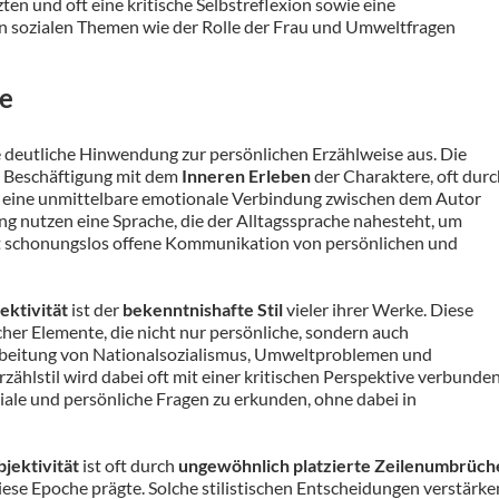
zten und oft eine kritische Selbstreflexion sowie eine
n sozialen Themen wie der Rolle der Frau und Umweltfragen
le
e deutliche Hinwendung zur persönlichen Erzählweise aus. Die
te Beschäftigung mit dem
Inneren Erleben
der Charaktere, oft durc
ie eine unmittelbare emotionale Verbindung zwischen dem Autor
g nutzen eine Sprache, die der Alltagssprache nahesteht, um
oft schonungslos offene Kommunikation von persönlichen und
ektivität
ist der
bekenntnishafte Stil
vieler ihrer Werke. Diese
cher Elemente, die nicht nur persönliche, sondern auch
arbeitung von Nationalsozialismus, Umweltproblemen und
zählstil wird dabei oft mit einer kritischen Perspektive verbunden
ziale und persönliche Fragen zu erkunden, ohne dabei in
jektivität
ist oft durch
ungewöhnlich platzierte Zeilenumbrüch
diese Epoche prägte. Solche stilistischen Entscheidungen verstärke