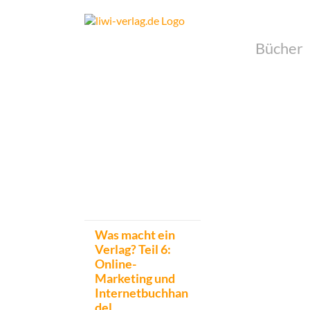
Skip
to
content
Bücher
Was macht ein
Verlag? Teil 6:
Online-
Marketing und
Internetbuchhan
del