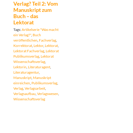
Verlag? Teil 2: Vom
Manuskript zum
Buch – das
Lektorat
Tags:
Artikelserie "Was macht
ein Verlag?"
,
Buch
veröffentlichen
,
Fachverlag
,
Korrektorat
,
Lektor
,
Lektorat
,
Lektorat Fachverlag
,
Lektorat
Publikumsverlag
,
Lektorat
Wissenschaftsverlag
,
Lektorin
,
Literaturagent
,
Literaturagentur
,
Manuskript
,
Manuskript
einreichen
,
Publikumsverlag
,
Verlag
,
Verlagsarbeit
,
Verlagsaufbau
,
Verlagswesen
,
Wissenschaftsverlag