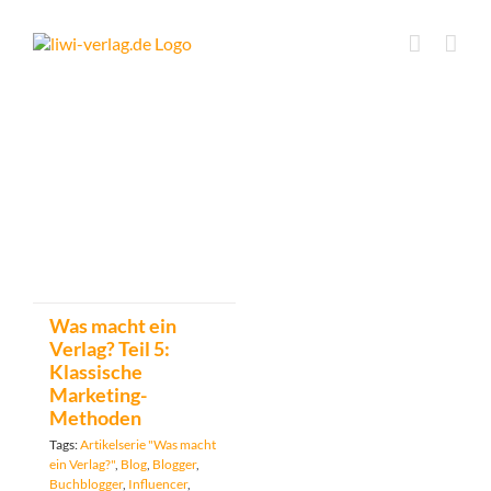
Skip
to
content
Was macht ein
Verlag? Teil 5:
Klassische
Marketing-
Methoden
Tags:
Artikelserie "Was macht
ein Verlag?"
,
Blog
,
Blogger
,
Buchblogger
,
Influencer
,