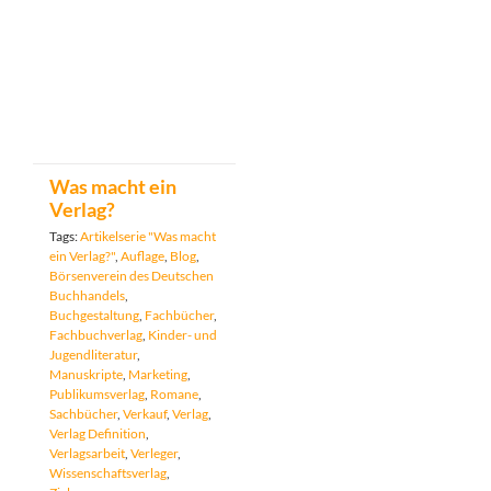
Was macht ein
Verlag?
Tags:
Artikelserie "Was macht
ein Verlag?"
,
Auflage
,
Blog
,
Börsenverein des Deutschen
Buchhandels
,
Buchgestaltung
,
Fachbücher
,
Fachbuchverlag
,
Kinder- und
Jugendliteratur
,
Manuskripte
,
Marketing
,
Publikumsverlag
,
Romane
,
Sachbücher
,
Verkauf
,
Verlag
,
Verlag Definition
,
Verlagsarbeit
,
Verleger
,
Wissenschaftsverlag
,