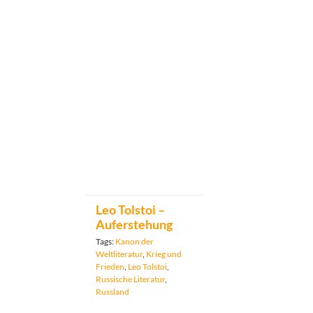
Leo Tolstoi –
Auferstehung
Tags:
Kanon der
Weltliteratur
,
Krieg und
Frieden
,
Leo Tolstoi
,
Russische Literatur
,
Russland