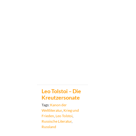
Leo Tolstoi – Die
Kreutzersonate
Tags:
Kanon der
Weltliteratur
,
Krieg und
Frieden
,
Leo Tolstoi
,
Russische Literatur
,
Russland