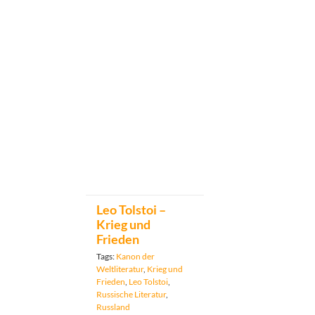
Leo Tolstoi –
Krieg und
Frieden
Tags:
Kanon der
Weltliteratur
,
Krieg und
Frieden
,
Leo Tolstoi
,
Russische Literatur
,
Russland