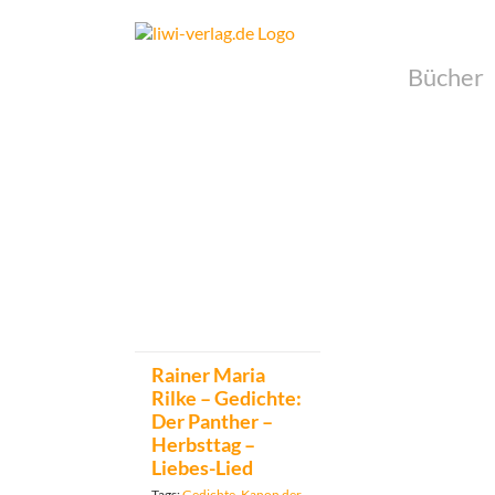
Skip
to
content
Bücher
Rainer Maria
Rilke – Gedichte:
Der Panther –
Herbsttag –
Liebes-Lied
Tags:
Gedichte
,
Kanon der