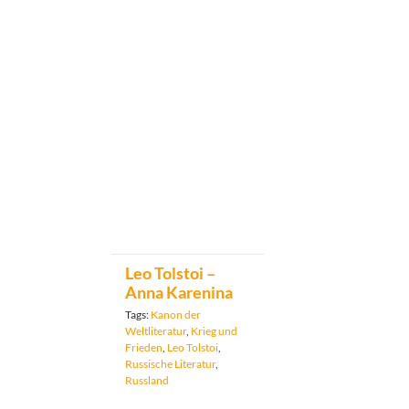
Leo Tolstoi –
Anna Karenina
Tags:
Kanon der
Weltliteratur
,
Krieg und
Frieden
,
Leo Tolstoi
,
Russische Literatur
,
Russland