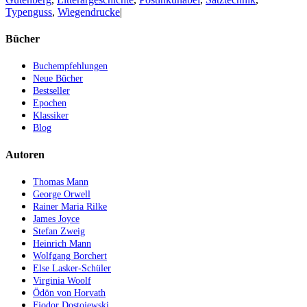
Typenguss
,
Wiegendrucke
|
Bücher
Buchempfehlungen
Neue Bücher
Bestseller
Epochen
Klassiker
Blog
Autoren
Thomas Mann
George Orwell
Rainer Maria Rilke
James Joyce
Stefan Zweig
Heinrich Mann
Wolfgang Borchert
Else Lasker-Schüler
Virginia Woolf
Ödön von Horvath
Fjodor Dostojewski