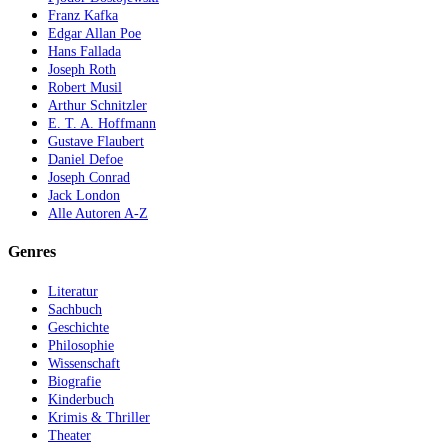
Franz Kafka
Edgar Allan Poe
Hans Fallada
Joseph Roth
Robert Musil
Arthur Schnitzler
E. T. A. Hoffmann
Gustave Flaubert
Daniel Defoe
Joseph Conrad
Jack London
Alle Autoren A-Z
Genres
Literatur
Sachbuch
Geschichte
Philosophie
Wissenschaft
Biografie
Kinderbuch
Krimis & Thriller
Theater