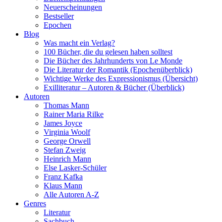
Neuerscheinungen
Bestseller
Epochen
Blog
Was macht ein Verlag?
100 Bücher, die du gelesen haben solltest
Die Bücher des Jahrhunderts von Le Monde
Die Literatur der Romantik (Epochenüberblick)
Wichtige Werke des Expressionismus (Übersicht)
Exilliteratur – Autoren & Bücher (Überblick)
Autoren
Thomas Mann
Rainer Maria Rilke
James Joyce
Virginia Woolf
George Orwell
Stefan Zweig
Heinrich Mann
Else Lasker-Schüler
Franz Kafka
Klaus Mann
Alle Autoren A-Z
Genres
Literatur
Sachbuch