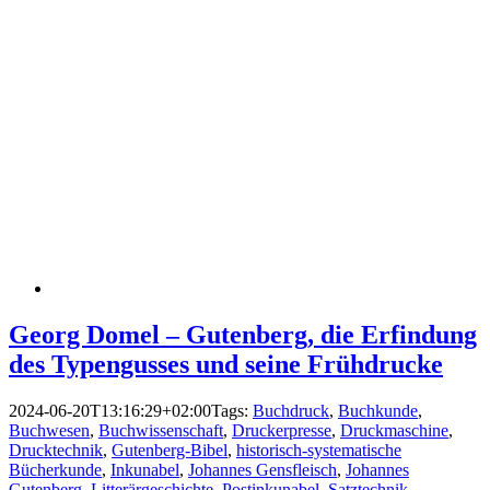
Georg Domel – Gutenberg, die Erfindung
des Typengusses und seine Frühdrucke
2024-06-20T13:16:29+02:00
Tags:
Buchdruck
,
Buchkunde
,
Buchwesen
,
Buchwissenschaft
,
Druckerpresse
,
Druckmaschine
,
Drucktechnik
,
Gutenberg-Bibel
,
historisch-systematische
Bücherkunde
,
Inkunabel
,
Johannes Gensfleisch
,
Johannes
Gutenberg
,
Litterärgeschichte
,
Postinkunabel
,
Satztechnik
,