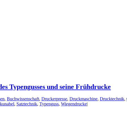
des Typengusses und seine Frühdrucke
en
,
Buchwissenschaft
,
Druckerpresse
,
Druckmaschine
,
Drucktechnik
,
nkunabel
,
Satztechnik
,
Typenguss
,
Wiegendrucke
|