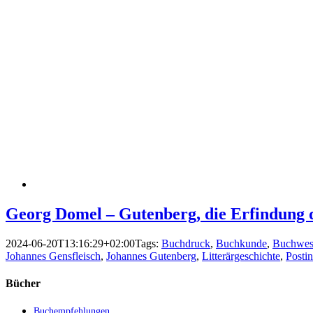
Georg Domel – Gutenberg, die Erfindung 
2024-06-20T13:16:29+02:00
Tags:
Buchdruck
,
Buchkunde
,
Buchwes
Johannes Gensfleisch
,
Johannes Gutenberg
,
Litterärgeschichte
,
Posti
Bücher
Buchempfehlungen