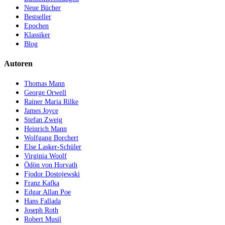
Neue Bücher
Bestseller
Epochen
Klassiker
Blog
Autoren
Thomas Mann
George Orwell
Rainer Maria Rilke
James Joyce
Stefan Zweig
Heinrich Mann
Wolfgang Borchert
Else Lasker-Schüler
Virginia Woolf
Ödön von Horvath
Fjodor Dostojewski
Franz Kafka
Edgar Allan Poe
Hans Fallada
Joseph Roth
Robert Musil