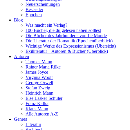
Neuerscheinungen
Bestseller
Epochen
Blog
Was macht ein Verlag?
100 Bücher, die du gelesen haben solltest
Die Bücher des Jahrhunderts von Le Monde
Die Literatur der Romantik (Epochenüberblick)
Wichtige Werke des Expressionismus (Übersicht)
Exilliteratur – Autoren & Bücher (Überblick)
Autoren
Thomas Mann
Rainer Maria Rilke
James Joyce
Virginia Woolf
George Orwell
Stefan Zweig
Heinrich Mann
Else Lasker-Schüler
Franz Kafka
Klaus Mann
Alle Autoren A-Z
Genres
Literatur
Sachbuch