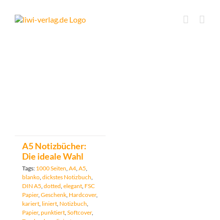
Skip
to
content
A5 Notizbücher:
Die ideale Wahl
Tags:
1000 Seiten
,
A4
,
A5
,
blanko
,
dickstes Notizbuch
,
DIN A5
,
dotted
,
elegant
,
FSC
Papier
,
Geschenk
,
Hardcover
,
kariert
,
liniert
,
Notizbuch
,
Papier
,
punktiert
,
Softcover
,