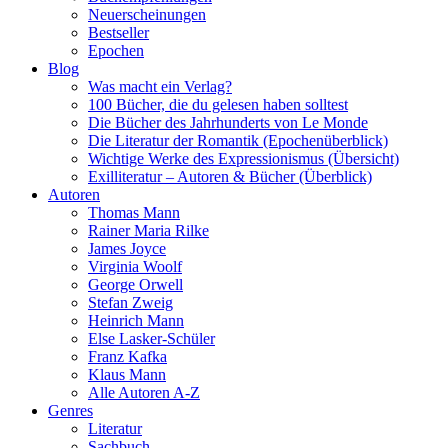
Neuerscheinungen
Bestseller
Epochen
Blog
Was macht ein Verlag?
100 Bücher, die du gelesen haben solltest
Die Bücher des Jahrhunderts von Le Monde
Die Literatur der Romantik (Epochenüberblick)
Wichtige Werke des Expressionismus (Übersicht)
Exilliteratur – Autoren & Bücher (Überblick)
Autoren
Thomas Mann
Rainer Maria Rilke
James Joyce
Virginia Woolf
George Orwell
Stefan Zweig
Heinrich Mann
Else Lasker-Schüler
Franz Kafka
Klaus Mann
Alle Autoren A-Z
Genres
Literatur
Sachbuch