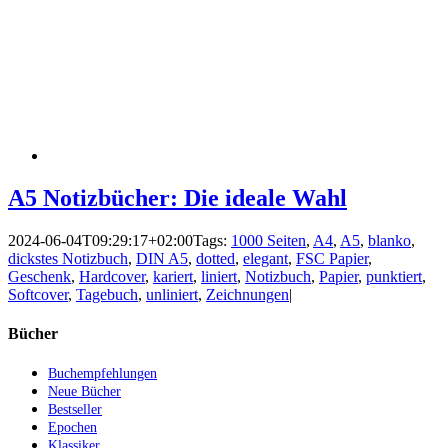
A5 Notizbücher: Die ideale Wahl
2024-06-04T09:29:17+02:00
Tags:
1000 Seiten
,
A4
,
A5
,
blanko
,
dickstes Notizbuch
,
DIN A5
,
dotted
,
elegant
,
FSC Papier
,
Geschenk
,
Hardcover
,
kariert
,
liniert
,
Notizbuch
,
Papier
,
punktiert
,
Softcover
,
Tagebuch
,
unliniert
,
Zeichnungen
|
Bücher
Buchempfehlungen
Neue Bücher
Bestseller
Epochen
Klassiker