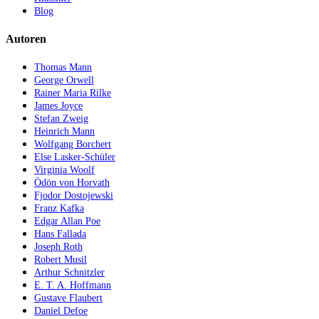
Blog
Autoren
Thomas Mann
George Orwell
Rainer Maria Rilke
James Joyce
Stefan Zweig
Heinrich Mann
Wolfgang Borchert
Else Lasker-Schüler
Virginia Woolf
Ödön von Horvath
Fjodor Dostojewski
Franz Kafka
Edgar Allan Poe
Hans Fallada
Joseph Roth
Robert Musil
Arthur Schnitzler
E. T. A. Hoffmann
Gustave Flaubert
Daniel Defoe