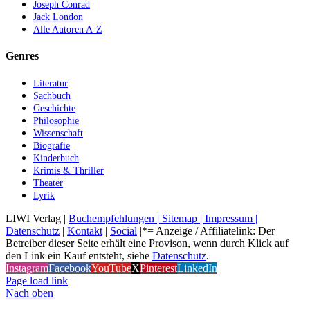
Joseph Conrad
Jack London
Alle Autoren A-Z
Genres
Literatur
Sachbuch
Geschichte
Philosophie
Wissenschaft
Biografie
Kinderbuch
Krimis & Thriller
Theater
Lyrik
LIWI Verlag |
Buchempfehlungen |
Sitemap |
Impressum |
Datenschutz
|
Kontakt
|
Social
|*= Anzeige / Affiliatelink: Der
Betreiber dieser Seite erhält eine Provison, wenn durch Klick auf
den Link ein Kauf entsteht, siehe
Datenschutz
.
Instagram
Facebook
YouTube
X
Pinterest
LinkedIn
Page load link
Nach oben