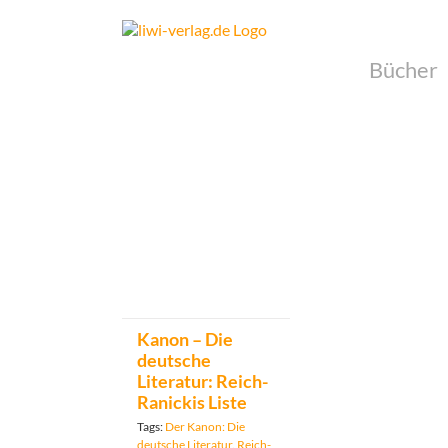
Skip
to
content
Bücher
Kanon – Die
deutsche
Literatur: Reich-
Ranickis Liste
Tags:
Der Kanon: Die
deutsche Literatur. Reich-