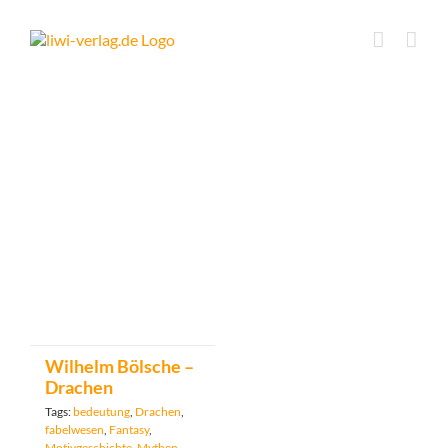
Skip
to
content
Wilhelm Bölsche –
Drachen
Tags:
bedeutung
,
Drachen
,
fabelwesen
,
Fantasy
,
Motivgeschichte
,
Mythen
,