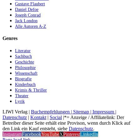
Gustave Flaubert
Daniel Defoe
Joseph Conrad
Jack London
Alle Autoren A-Z
Genres
Literatur
Sachbuch
Geschichte
Philosophie
Wissenschaft
Biografie
Kinderbuch
Krimis & Thriller
Theater
Lyrik
LIWI Verlag |
Buchempfehlungen |
Sitemap |
Impressum |
Datenschutz
|
Kontakt
|
Social
|*= Anzeige / Affiliatelink: Der
Betreiber dieser Seite erhält eine Provison, wenn durch Klick auf
den Link ein Kauf entsteht, siehe
Datenschutz
.
Instagram
Facebook
YouTube
X
Pinterest
LinkedIn
Page load link