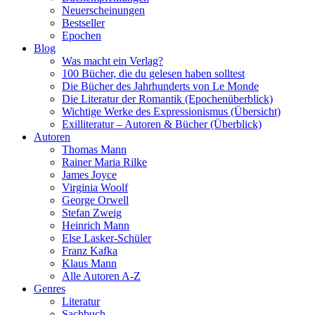
Neuerscheinungen
Bestseller
Epochen
Blog
Was macht ein Verlag?
100 Bücher, die du gelesen haben solltest
Die Bücher des Jahrhunderts von Le Monde
Die Literatur der Romantik (Epochenüberblick)
Wichtige Werke des Expressionismus (Übersicht)
Exilliteratur – Autoren & Bücher (Überblick)
Autoren
Thomas Mann
Rainer Maria Rilke
James Joyce
Virginia Woolf
George Orwell
Stefan Zweig
Heinrich Mann
Else Lasker-Schüler
Franz Kafka
Klaus Mann
Alle Autoren A-Z
Genres
Literatur
Sachbuch