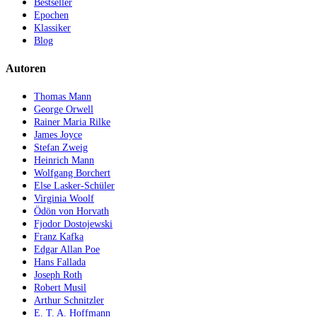
Bestseller
Epochen
Klassiker
Blog
Autoren
Thomas Mann
George Orwell
Rainer Maria Rilke
James Joyce
Stefan Zweig
Heinrich Mann
Wolfgang Borchert
Else Lasker-Schüler
Virginia Woolf
Ödön von Horvath
Fjodor Dostojewski
Franz Kafka
Edgar Allan Poe
Hans Fallada
Joseph Roth
Robert Musil
Arthur Schnitzler
E. T. A. Hoffmann