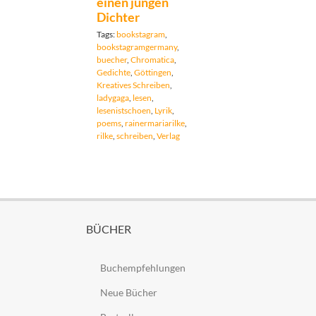
einen jungen
Dichter
Tags:
bookstagram
,
bookstagramgermany
,
buecher
,
Chromatica
,
Gedichte
,
Göttingen
,
Kreatives Schreiben
,
ladygaga
,
lesen
,
lesenistschoen
,
Lyrik
,
poems
,
rainermariarilke
,
rilke
,
schreiben
,
Verlag
BÜCHER
Buchempfehlungen
Neue Bücher