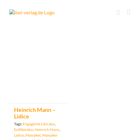
Skip
to
content
Heinrich Mann –
Lidice
Tags:
Engagierte Literatur
,
Exilliteratur
,
Heinrich Mann
,
Lidice
,
Massaker
,
Massaker