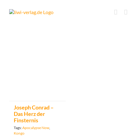
Skip
to
content
Joseph Conrad –
Das Herz der
Finsternis
Tags:
Apocalypse Now
,
Kongo