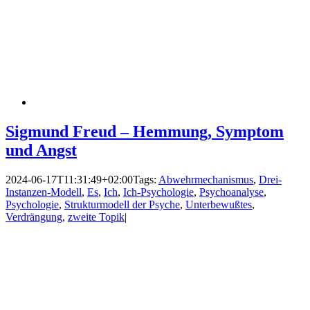
Sigmund Freud – Hemmung, Symptom
und Angst
2024-06-17T11:31:49+02:00
Tags:
Abwehrmechanismus
,
Drei-
Instanzen-Modell
,
Es
,
Ich
,
Ich-Psychologie
,
Psychoanalyse
,
Psychologie
,
Strukturmodell der Psyche
,
Unterbewußtes
,
Verdrängung
,
zweite Topik
|