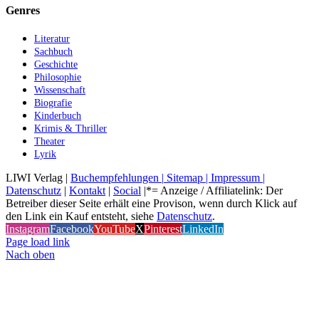
Genres
Literatur
Sachbuch
Geschichte
Philosophie
Wissenschaft
Biografie
Kinderbuch
Krimis & Thriller
Theater
Lyrik
LIWI Verlag |
Buchempfehlungen |
Sitemap |
Impressum |
Datenschutz
|
Kontakt
|
Social
|*= Anzeige / Affiliatelink: Der
Betreiber dieser Seite erhält eine Provison, wenn durch Klick auf
den Link ein Kauf entsteht, siehe
Datenschutz
.
Instagram
Facebook
YouTube
X
Pinterest
LinkedIn
Page load link
Nach oben