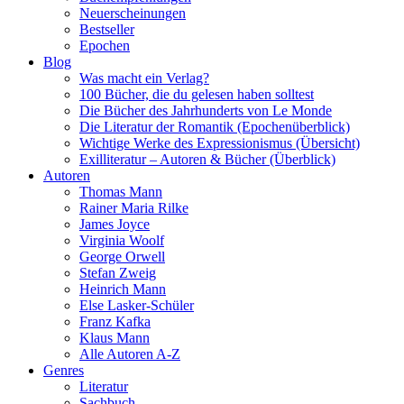
Neuerscheinungen
Bestseller
Epochen
Blog
Was macht ein Verlag?
100 Bücher, die du gelesen haben solltest
Die Bücher des Jahrhunderts von Le Monde
Die Literatur der Romantik (Epochenüberblick)
Wichtige Werke des Expressionismus (Übersicht)
Exilliteratur – Autoren & Bücher (Überblick)
Autoren
Thomas Mann
Rainer Maria Rilke
James Joyce
Virginia Woolf
George Orwell
Stefan Zweig
Heinrich Mann
Else Lasker-Schüler
Franz Kafka
Klaus Mann
Alle Autoren A-Z
Genres
Literatur
Sachbuch