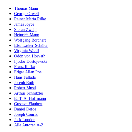
Thomas Mann
George Orwell
Rainer Maria Rilke
James Joyce
Stefan Zweig
Heinrich Mann
Wolfgang Borchert
Else Lasker-Schüler
Virginia Woolf
Ödön von Horvath
Fjodor Dostojewski
Franz Kafka
Edgar Allan Poe
Hans Fallada
Joseph Roth
Robert Musil
Arthur Schnitzler
E. T. A. Hoffmann
Gustave Flaubert
Daniel Defoe
Joseph Conrad
Jack London
Alle Autoren A-Z