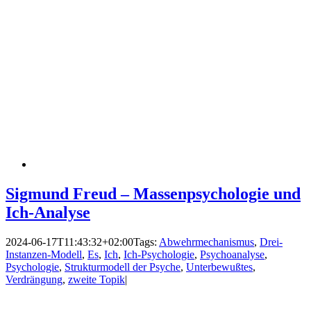
Sigmund Freud – Massenpsychologie und
Ich-Analyse
2024-06-17T11:43:32+02:00
Tags:
Abwehrmechanismus
,
Drei-
Instanzen-Modell
,
Es
,
Ich
,
Ich-Psychologie
,
Psychoanalyse
,
Psychologie
,
Strukturmodell der Psyche
,
Unterbewußtes
,
Verdrängung
,
zweite Topik
|