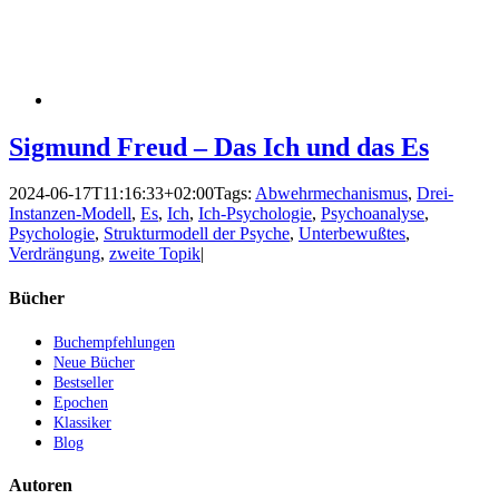
Sigmund Freud – Das Ich und das Es
2024-06-17T11:16:33+02:00
Tags:
Abwehrmechanismus
,
Drei-
Instanzen-Modell
,
Es
,
Ich
,
Ich-Psychologie
,
Psychoanalyse
,
Psychologie
,
Strukturmodell der Psyche
,
Unterbewußtes
,
Verdrängung
,
zweite Topik
|
Bücher
Buchempfehlungen
Neue Bücher
Bestseller
Epochen
Klassiker
Blog
Autoren