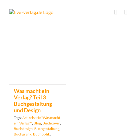
Skip
to
content
Was macht ein
Verlag? Teil 3
Buchgestaltung
und Design
Tags:
Artikelserie "Was macht
ein Verlag?"
,
Blog
,
Buchcover
,
Buchdesign
,
Buchgestaltung
,
Buchgrafik
,
Buchoptik
,