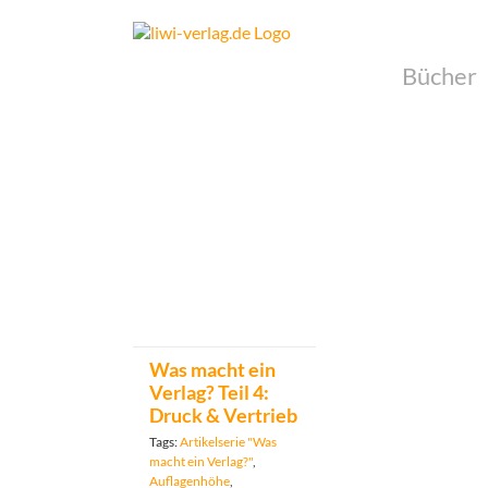
Skip
to
content
Bücher
Was macht ein
Verlag? Teil 4:
Druck & Vertrieb
Tags:
Artikelserie "Was
macht ein Verlag?"
,
Auflagenhöhe
,