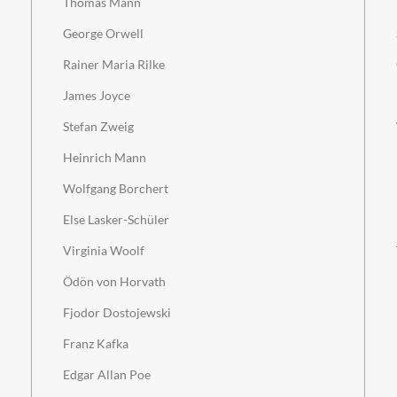
Thomas Mann
George Orwell
Rainer Maria Rilke
James Joyce
Stefan Zweig
Heinrich Mann
Wolfgang Borchert
Else Lasker-Schüler
Virginia Woolf
Ödön von Horvath
Fjodor Dostojewski
Franz Kafka
Edgar Allan Poe