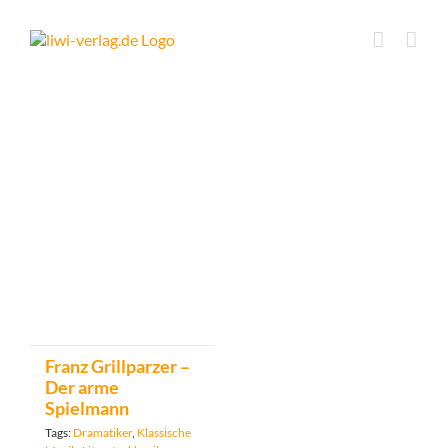
Skip
to
content
Franz Grillparzer –
Der arme
Spielmann
Tags:
Dramatiker
,
Klassische