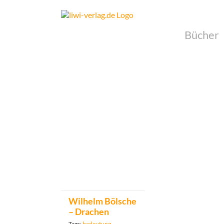
Skip
to
content
Bücher
Wilhelm Bölsche
– Drachen
Tags:
bedeutung
,