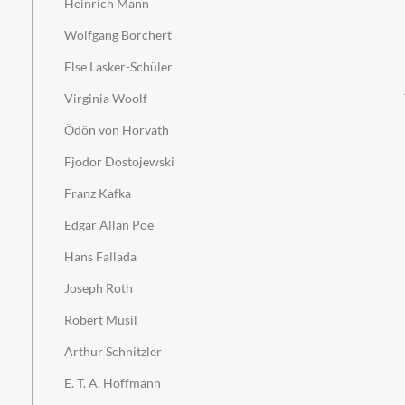
Heinrich Mann
Wolfgang Borchert
Else Lasker-Schüler
Virginia Woolf
Ödön von Horvath
Fjodor Dostojewski
Franz Kafka
Edgar Allan Poe
Hans Fallada
Joseph Roth
Robert Musil
Arthur Schnitzler
E. T. A. Hoffmann