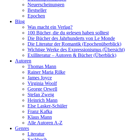
Neuerscheinungen
Bestseller
Epochen
Blog
Was macht ein Verlag?
100 Bücher, die du gelesen haben solltest
Die Bücher des Jahrhunderts von Le Monde
Die Literatur der Romantik (Epochenüberblick)
Wichtige Werke des Expressionismus (Übersicht)
Exilliteratur – Autoren & Bücher (Überblick)
Autoren
Thomas Mann
Rainer Maria Rilke
James Joyce
Virginia Woolf
George Orwell
Stefan Zweig
Heinrich Mann
Else Lasker-Schüler
Franz Kafka
Klaus Mann
Alle Autoren A-Z
Genres
Literatur
Sachbuch