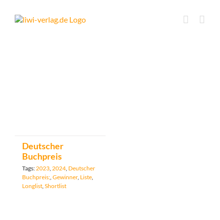
Skip
to
content
Deutscher
Buchpreis
Tags:
2023
,
2024
,
Deutscher
Buchpreis;
,
Gewinner
,
Liste
,
Longlist
,
Shortlist