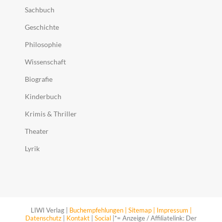
Sachbuch
Geschichte
Philosophie
Wissenschaft
Biografie
Kinderbuch
Krimis & Thriller
Theater
Lyrik
LIWI Verlag |
Buchempfehlungen |
Sitemap |
Impressum |
Datenschutz
|
Kontakt
|
Social
|*= Anzeige / Affiliatelink: Der