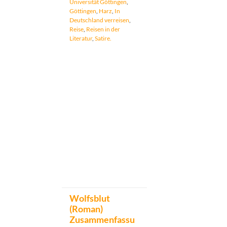
Universität Göttingen
,
Göttingen
,
Harz
,
In
Deutschland verreisen
,
Reise
,
Reisen in der
Literatur
,
Satire.
Wolfsblut
(Roman)
Zusammenfassu