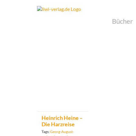
Skip
to
content
Bücher
Heinrich Heine –
Die Harzreise
Tags:
Georg-August-