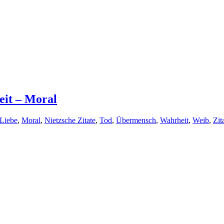
eit – Moral
Liebe
,
Moral
,
Nietzsche Zitate
,
Tod
,
Übermensch
,
Wahrheit
,
Weib
,
Zit