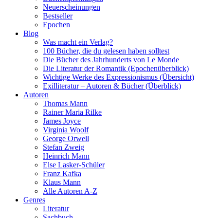
Neuerscheinungen
Bestseller
Epochen
Blog
Was macht ein Verlag?
100 Bücher, die du gelesen haben solltest
Die Bücher des Jahrhunderts von Le Monde
Die Literatur der Romantik (Epochenüberblick)
Wichtige Werke des Expressionismus (Übersicht)
Exilliteratur – Autoren & Bücher (Überblick)
Autoren
Thomas Mann
Rainer Maria Rilke
James Joyce
Virginia Woolf
George Orwell
Stefan Zweig
Heinrich Mann
Else Lasker-Schüler
Franz Kafka
Klaus Mann
Alle Autoren A-Z
Genres
Literatur
Sachbuch