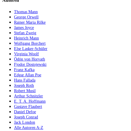
Autoren
Thomas Mann
George Orwell
Rainer Maria Rilke
James Joyce
Stefan Zweig
Heinrich Mann
Wolfgang Borchert
Else Lasker-Schüler
Virginia Woolf
Ödön von Horvath
Fjodor Dostojewski
Franz Kafka
Edgar Allan Poe
Hans Fallada
Joseph Roth
Robert Musil
Arthur Schnitzler
E. T. A. Hoffmann
Gustave Flaubert
Daniel Defoe
Joseph Conrad
Jack London
Alle Autoren A-Z