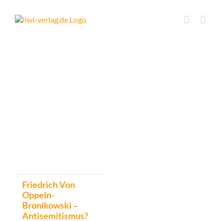
Skip
to
content
Friedrich Von
Oppeln-
Bronikowski –
Antisemitismus?