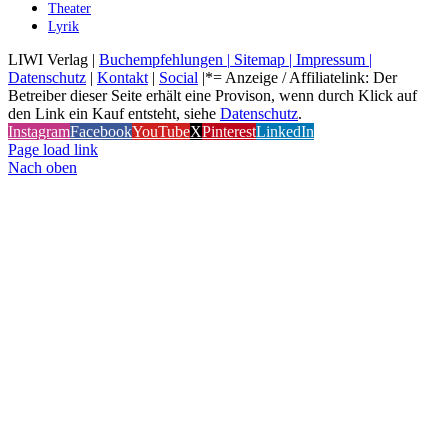
Theater
Lyrik
LIWI Verlag |
Buchempfehlungen |
Sitemap |
Impressum |
Datenschutz
|
Kontakt
|
Social
|*= Anzeige / Affiliatelink: Der
Betreiber dieser Seite erhält eine Provison, wenn durch Klick auf
den Link ein Kauf entsteht, siehe
Datenschutz
.
Instagram
Facebook
YouTube
X
Pinterest
LinkedIn
Page load link
Nach oben