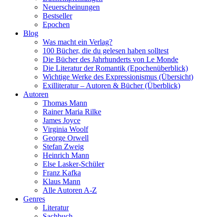
Neuerscheinungen
Bestseller
Epochen
Blog
Was macht ein Verlag?
100 Bücher, die du gelesen haben solltest
Die Bücher des Jahrhunderts von Le Monde
Die Literatur der Romantik (Epochenüberblick)
Wichtige Werke des Expressionismus (Übersicht)
Exilliteratur – Autoren & Bücher (Überblick)
Autoren
Thomas Mann
Rainer Maria Rilke
James Joyce
Virginia Woolf
George Orwell
Stefan Zweig
Heinrich Mann
Else Lasker-Schüler
Franz Kafka
Klaus Mann
Alle Autoren A-Z
Genres
Literatur
Sachbuch