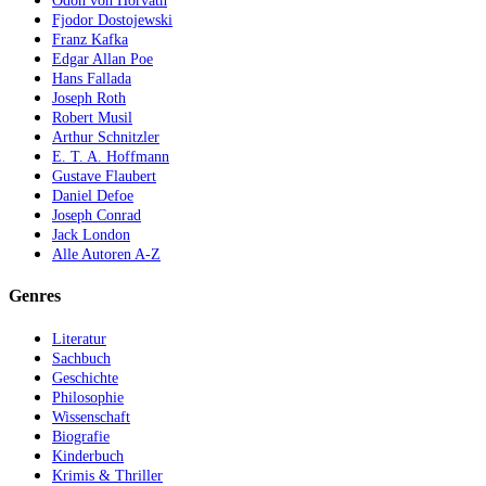
Ödön von Horvath
Fjodor Dostojewski
Franz Kafka
Edgar Allan Poe
Hans Fallada
Joseph Roth
Robert Musil
Arthur Schnitzler
E. T. A. Hoffmann
Gustave Flaubert
Daniel Defoe
Joseph Conrad
Jack London
Alle Autoren A-Z
Genres
Literatur
Sachbuch
Geschichte
Philosophie
Wissenschaft
Biografie
Kinderbuch
Krimis & Thriller