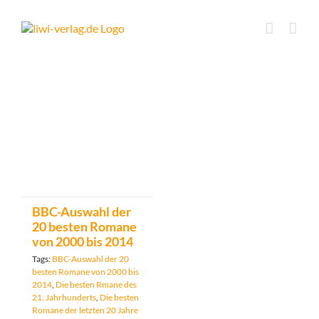
Skip
to
content
BBC-Auswahl der
20 besten Romane
von 2000 bis 2014
Tags:
BBC-Auswahl der 20
besten Romane von 2000 bis
2014
,
Die besten Rmane des
21. Jahrhunderts
,
Die besten
Romane der letzten 20 Jahre