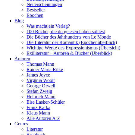
Neuerscheinungen
Bestseller
Epochen
Blog
Was macht ein Verlag?
100 Bücher, die du gelesen haben solltest
Die Bücher des Jahrhunderts von Le Monde
Die Literatur der Romantik (Epochenüberblick)
Wichtige Werke des Expressionismus (Übersicht)
Exilliteratur – Autoren & Bücher (Überblick)
Autoren
Thomas Mann
Rainer Maria Rilke
James Joyce
Virginia Woolf
George Orwell
Stefan Zweig
Heinrich Mann
Else Lasker-Schüler
Franz Kafka
Klaus Mann
Alle Autoren A-Z
Genres
Literatur
Sachbuch