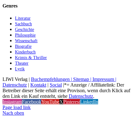
Genres
Literatur
Sachbuch
Geschichte
Philosophie
Wissenschaft
Biografie
Kinderbuch
Krimis & Thriller
Theater
Lyrik
LIWI Verlag |
Buchempfehlungen |
Sitemap |
Impressum |
Datenschutz
|
Kontakt
|
Social
|*= Anzeige / Affiliatelink: Der
Betreiber dieser Seite erhält eine Provison, wenn durch Klick auf
den Link ein Kauf entsteht, siehe
Datenschutz
.
Instagram
Facebook
YouTube
X
Pinterest
LinkedIn
Page load link
Nach oben