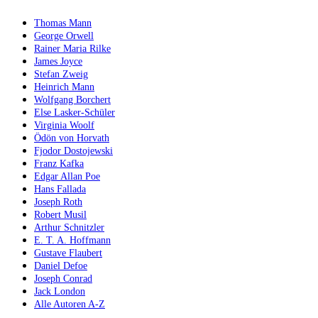
Thomas Mann
George Orwell
Rainer Maria Rilke
James Joyce
Stefan Zweig
Heinrich Mann
Wolfgang Borchert
Else Lasker-Schüler
Virginia Woolf
Ödön von Horvath
Fjodor Dostojewski
Franz Kafka
Edgar Allan Poe
Hans Fallada
Joseph Roth
Robert Musil
Arthur Schnitzler
E. T. A. Hoffmann
Gustave Flaubert
Daniel Defoe
Joseph Conrad
Jack London
Alle Autoren A-Z